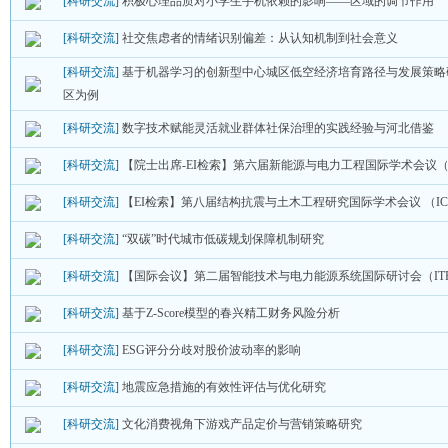
[科研交流]
积极心理品质对小学生手机依赖的影响——区域的调节作用
[科研交流]
社交焦虑者的情绪识别偏差：从认知机制到社会意义
[科研交流]
基于机器学习的创新型中心城区低空经济培育路径与发展策略
区为例
[科研交流]
数字技术赋能灵活就业群体社保治理的实践经验与河北借鉴
[科研交流]
【院士出席-EI检索】第六届新能源与电力工程国际学术会议（ICN
[科研交流]
【EI检索】第八届结构抗震与土木工程研究国际学术会议 （ICSSC
[科研交流]
“双碳”时代城市低碳规划保障机制研究
[科研交流]
【国际会议】第二届智能技术与电力能源系统国际研讨会（ITPES
[科研交流]
基于Z-Score模型的春兴精工财务风险分析
[科研交流]
ESG评分分歧对股价波动率的影响
[科研交流]
地震应急措施的有效性评估与优化研究
[科研交流]
文化消费视角下游戏产品定价与营销策略研究