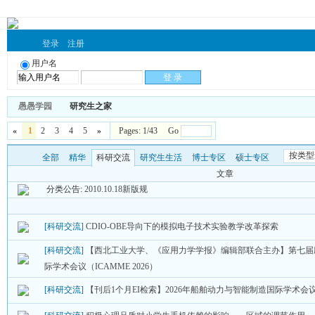
登录
注册
用户名
愚愚学园
研究生之家
«
1
2
3
4
5
»
Pages: 1/43 Go
按类型
全部
精华
科研交流
研究生生活
博士专区
硕士专区
文章
分类公告:
2010.10.18新版规
[科研交流]
CDIO-OBE导向下的模拟电子技术实验教学改革探索
[科研交流]
【西北工业大学、《应用力学学报》编辑部联合主办】第七届
际学术会议（ICAMME 2026）
[科研交流]
【刊后1个月EI检索】2026年船舶动力与智能制造国际学术会议（S