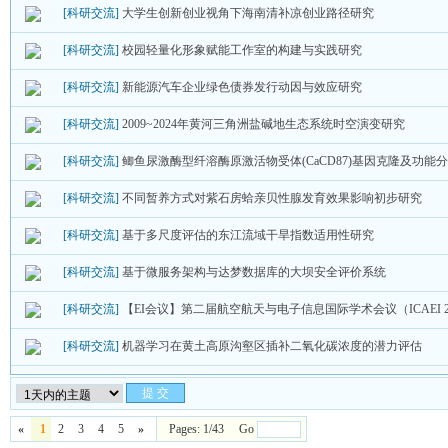
[科研交流]
大学生创新创业视角下海南清补凉创业路径研究
[科研交流]
校园轻量化形象赋能工作室的构建与实践研究
[科研交流]
新能源汽车企业绿色债券发行动因与效应研究
[科研交流]
2009~2024年黄河三角洲盐碱地生态系统时空演变研究
[科研交流]
鲫鱼尿激酶型纤溶酶原激活物受体(CaCD87)基因克隆及功能
[科研交流]
不同暂养方式对紫石房蛤亲贝性腺发育效果影响初步研究
[科研交流]
基于多尺度评估的东江流域干旱指数适用性研究
[科研交流]
基于微服务架构与达梦数据库的大坝安全评价系统
[科研交流]
【EI会议】第二届航空航天与电子信息国际学术会议（ICAEI 2
[科研交流]
机器学习在黄土高原沟壑区插补二氧化碳浓度的潜力评估
«
1
2
3
4
5
»
Pages: 1/43 Go