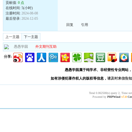
贡献值:
0 点
在线时间: 5(小时)
注册时间:
2024-08-08
最后登录:
2024-12-05
回复
引用
上一主题
下一主题
愚愚学园
外文期刊互助
分享:
愚愚学园属于纯学术、非经营性专业网站，
如有涉侵犯著作权人的版权等信息，
请及时来信告知
Total 0.062500(s) query 2, Time no
Powered by
PHPWind
v7.0
Cer