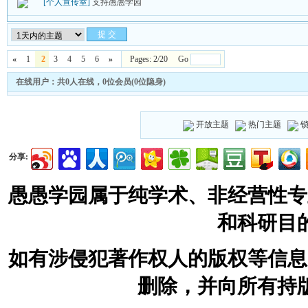
[个人宣传室]
支持愚愚学园
«
1
2
3
4
5
6
»
Pages: 2/20 Go
在线用户：共0人在线，0位会员(0位隐身)
开放主题
热门主题
分享:
愚愚学园属于纯学术、非经营性专
和科研目
如有涉侵犯著作权人的版权等信息
删除，并向所有持