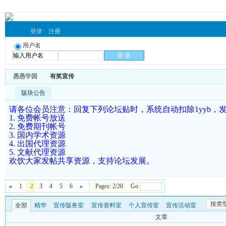
登录
注册
用户名
愚愚学园
有奖宣传
版块公告
请各位会员注意：回复下列论坛贴时，系统自动扣除1yyb，发
1. 免费帐号放送
2. 免费期刊帐号
3. 国内学术资源
4. 出国代理资源
5. 文献代理资源
欢饮大家发帖共享资源，支持论坛发展。
«
1
2
3
4
5
6
»
Pages: 2/20 Go
按类
全部
精华
宣传版务室
宣传资料室
个人宣传室
宣传活动室
文章