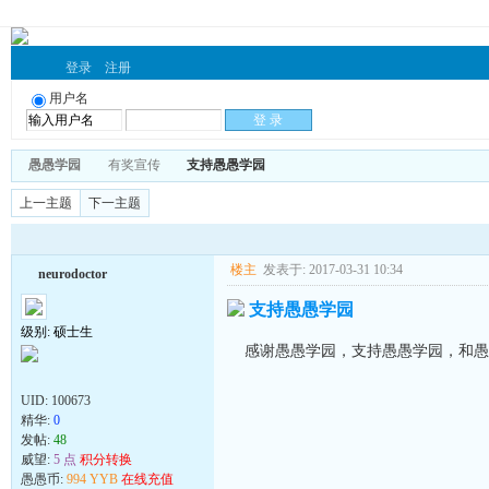
登录
注册
用户名
愚愚学园
有奖宣传
支持愚愚学园
上一主题
下一主题
楼主
发表于: 2017-03-31 10:34
neurodoctor
支持愚愚学园
级别: 硕士生
感谢愚愚学园，支持愚愚学园，和愚
UID:
100673
精华:
0
发帖:
48
威望:
5 点
积分转换
愚愚币:
994 YYB
在线充值