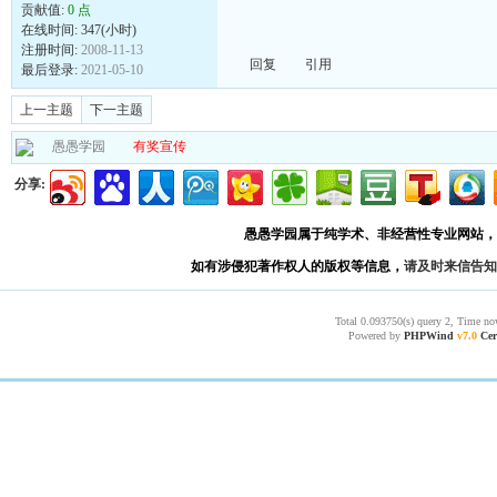
贡献值:
0 点
在线时间: 347(小时)
注册时间:
2008-11-13
回复
引用
最后登录:
2021-05-10
上一主题
下一主题
愚愚学园
有奖宣传
分享:
愚愚学园属于纯学术、非经营性专业网站，
如有涉侵犯著作权人的版权等信息，
请及时来信告知
Total 0.093750(s) query 2, Time no
Powered by
PHPWind
v7.0
Cer