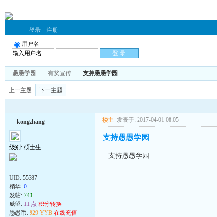
登录
注册
用户名
愚愚学园
有奖宣传
支持愚愚学园
上一主题
下一主题
楼主
发表于: 2017-04-01 08:05
kongzhang
支持愚愚学园
级别: 硕士生
支持愚愚学园
UID:
55387
精华:
0
发帖:
743
威望:
11 点
积分转换
愚愚币:
929 YYB
在线充值