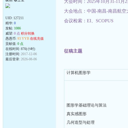
级别: 硕士生
大会时间：2025年10月31-11月
大会地点：中国-南昌-南昌航空
UID:
127211
会议检索：EI、SCOPUS
精华:
0
发帖:
1086
威望:
0 点
积分转换
愚愚币:
93 YYB
在线充值
贡献值:
0 点
在线时间: 870(小时)
征稿主题
注册时间:
2017-12-06
最后登录:
2026-08-06
计算机图形学
图形学基础理论与算法
真实感图形
几何造型与处理