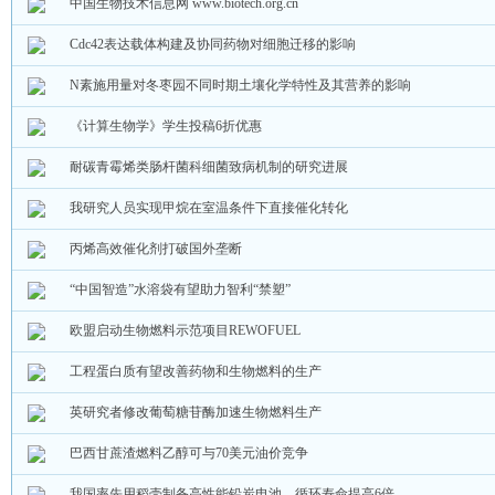
中国生物技术信息网 www.biotech.org.cn
Cdc42表达载体构建及协同药物对细胞迁移的影响
N素施用量对冬枣园不同时期土壤化学特性及其营养的影响
《计算生物学》学生投稿6折优惠
耐碳青霉烯类肠杆菌科细菌致病机制的研究进展
我研究人员实现甲烷在室温条件下直接催化转化
丙烯高效催化剂打破国外垄断
“中国智造”水溶袋有望助力智利“禁塑”
欧盟启动生物燃料示范项目REWOFUEL
工程蛋白质有望改善药物和生物燃料的生产
英研究者修改葡萄糖苷酶加速生物燃料生产
巴西甘蔗渣燃料乙醇可与70美元油价竞争
我国率先用稻壳制备高性能铅炭电池，循环寿命提高6倍