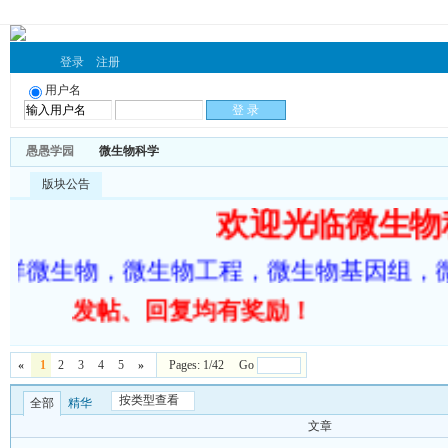
登录
注册
用户名
愚愚学园
微生物科学
版块公告
欢迎光临微生
洋微生物，微生物工程，微生物基因组，
发帖、回复均有奖励！
«
1
2
3
4
5
»
Pages: 1/42 Go
按类型查看
全部
精华
文章