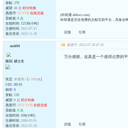
发帖:
378
威望:
46 点
积分转换
愚愚币:
52 YYB
在线充值
(科研通-ablesci.com)
贡献值:
0 点
科研通是完全免费的文献互助平台，具备全
在线时间: 12538(小时)
注册时间:
2021-07-25
回复
引用
最后登录:
2025-11-30
2楼
发表于: 2022-07-28 07:26
mch94
万分感谢。这真是一个值得点赞的平
级别: 硕士生
状态:
未签到
- [
/
]
17天
17次
UID:
38110
精华:
0
发帖:
120
威望:
0 点
积分转换
愚愚币:
3155 YYB
在线充值
贡献值:
0 点
在线时间: 430(小时)
注册时间:
2008-03-01
回复
引用
最后登录:
2022-07-28