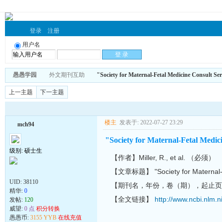
登录
注册
用户名
愚愚学园
外文期刊互助
"Society for Maternal-Fetal Medicine Consult Ser
上一主题
下一主题
楼主
发表于: 2022-07-27 23:29
mch94
"Society for Maternal-Fetal Medici
级别: 硕士生
【作者】Miller, R., et al. （必须）
【文章标题】 "Society for Maternal-Fet
UID:
38110
【期刊名，年份，卷（期），起止页】 Am J
精华:
0
【全文链接】
http://www.ncbi.nlm
发帖:
120
威望:
0 点
积分转换
愚愚币:
3155 YYB
在线充值