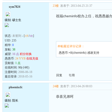
23楼
发表于: 2013-04-25 21:37
xym7824
祝福cheminfo校办上任，祝愚愚越
级别: 硕士生
状态:
未签到
- [
/
]
3天
3次
UID:
235
精华:
0
本帖最近评分记录：
发帖:
38
愚愚币:+8(cheminfo) 感谢支持
威望:
16 点
积分转换
愚愚币:
24 YYB
在线充值
贡献值:
1 点
在线时间: 90(小时)
注册时间:
2006-06-18
回复
引用
最后登录:
2018-05-16
24楼
发表于: 2013-04-26 00:03
phoenixcfc
恭喜兄弟呵
级别: 院长