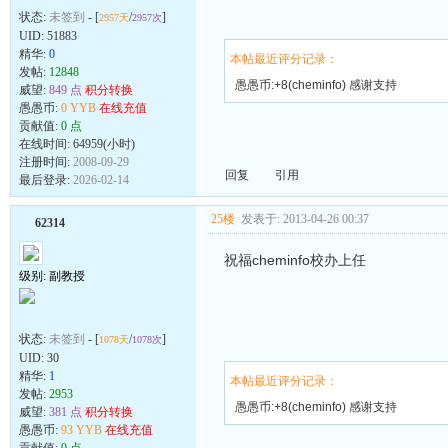
状态:
未签到
- [
/
]
2957天
2957次
UID:
51883
精华:
0
本帖最近评分记录：
发帖:
12848
愚愚币:+8(cheminfo) 感谢支持
威望:
849 点
积分转换
愚愚币:
0 YYB
在线充值
贡献值:
0 点
在线时间: 64959(小时)
注册时间:
2008-09-29
回复
引用
最后登录:
2026-02-14
25楼
发表于: 2013-04-26 00:37
62314
祝福cheminfo校办上任
级别: 副教授
状态:
未签到
- [
/
]
1078天
1078次
UID:
30
精华:
1
本帖最近评分记录：
发帖:
2953
愚愚币:+8(cheminfo) 感谢支持
威望:
381 点
积分转换
愚愚币:
93 YYB
在线充值
贡献值:
0 点