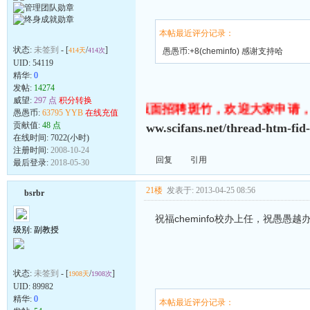
本帖最近评分记录：
状态:
未签到
- [
/
]
414天
414次
愚愚币:+8(cheminfo) 感谢支持哈
UID:
54119
精华:
0
发帖:
14274
威望:
297 点
积分转换
欣赏别人的善良！
各个版面招聘斑竹，欢迎大家申请，待
愚愚币:
63795 YYB
在线充值
贡献值:
48 点
ww.scifans.net/thread-htm-fid
在线时间: 7022(小时)
注册时间:
2008-10-24
回复
引用
最后登录:
2018-05-30
21楼
发表于: 2013-04-25 08:56
bsrbr
祝福cheminfo校办上任，祝愚愚越
级别: 副教授
状态:
未签到
- [
/
]
1908天
1908次
UID:
89982
精华:
0
本帖最近评分记录：