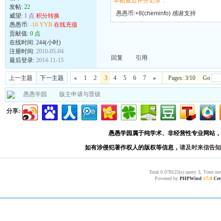
本帖最近评分记录：
发帖:
22
愚愚币:+8(cheminfo) 感谢支持
威望:
1 点
积分转换
愚愚币:
-16 YYB
在线充值
贡献值:
0 点
在线时间: 244(小时)
注册时间:
2010-05-04
回复
引用
最后登录:
2014-11-15
上一主题
下一主题
«
1
2
3
4
5
6
7
»
Pages: 3/10 Go
愚愚学园
版主申请与晋级
分享:
愚愚学园属于纯学术、非经营性专业网站，
如有涉侵犯著作权人的版权等信息，
请及时来信告知
Total 0.078125(s) query 3, Time no
Powered by
PHPWind
v7.0
Cer