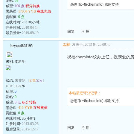
发帖:
54
愚愚币:+8(cheminfo) 感谢支持
威望:
100 点
积分转换
愚愚币:
17058 YYB
在线充值
贡献值:
0 点
在线时间: 23518(小时)
注册时间:
2010-04-14
回复
引用
最后登录:
2019-09-19
22楼
发表于: 2013-04-25 09:46
beyond895195
祝福cheminfo校办上任，祝亲爱
级别: 本科生
状态:
未签到
- [
/
]
37天
37次
UID:
119726
精华:
0
本帖最近评分记录：
发帖:
0
愚愚币:+8(cheminfo) 感谢支持
威望:
0 点
积分转换
愚愚币:
411 YYB
在线充值
贡献值:
0 点
在线时间: 35(小时)
注册时间:
2013-03-28
回复
引用
最后登录:
2015-12-17