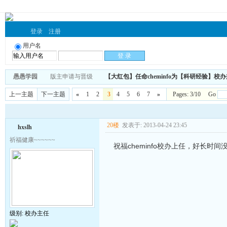
登录
注册
用户名
愚愚学园
版主申请与晋级
【大红包】任命cheminfo为【科研经验】
上一主题
下一主题
«
1
2
3
4
5
6
7
»
Pages: 3/10 Go
20楼
发表于: 2013-04-24 23:45
hxslh
祈福健康~~~~~~
祝福cheminfo校办上任，好长时
级别: 校办主任