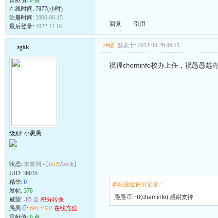
在线时间: 7877(小时)
注册时间:
2006-06-15
回复
引用
最后登录:
2022-11-02
26楼
发表于: 2013-04-26 06:21
zghk
祝福cheminfo校办上任，祝愚愚越
级别: 小愚愚
状态:
未签到
- [
/
]
101天
101次
UID:
36035
精华:
0
本帖最近评分记录：
发帖:
370
愚愚币:+8(cheminfo) 感谢支持
威望:
-85 点
积分转换
愚愚币:
695 YYB
在线充值
贡献值:
0 点