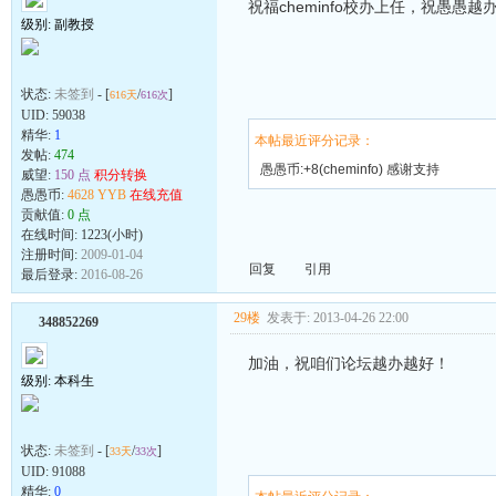
祝福cheminfo校办上任，祝愚愚越
级别: 副教授
状态:
未签到
- [
/
]
616天
616次
UID:
59038
精华:
1
本帖最近评分记录：
发帖:
474
愚愚币:+8(cheminfo) 感谢支持
威望:
150 点
积分转换
愚愚币:
4628 YYB
在线充值
贡献值:
0 点
在线时间: 1223(小时)
注册时间:
2009-01-04
回复
引用
最后登录:
2016-08-26
29楼
发表于: 2013-04-26 22:00
348852269
加油，祝咱们论坛越办越好！
级别: 本科生
状态:
未签到
- [
/
]
33天
33次
UID:
91088
精华:
0