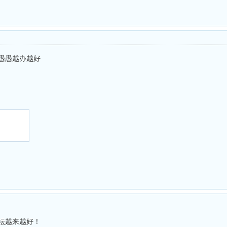
祝愚愚越办越好
论坛越来越好！