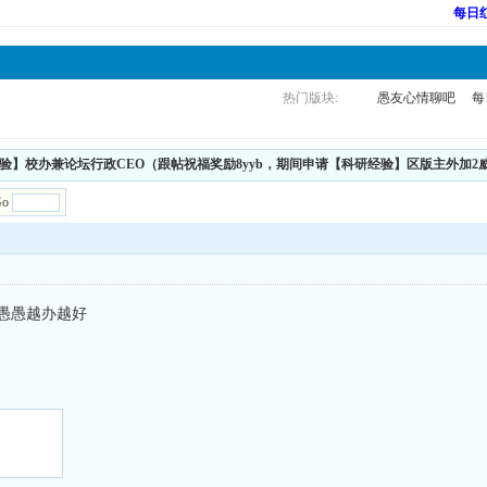
每日
热门版块:
愚友心情聊吧
每
研经验】校办兼论坛行政CEO（跟帖祝福奖励8yyb，期间申请【科研经验】区版主外加2
Go
祝愚愚越办越好