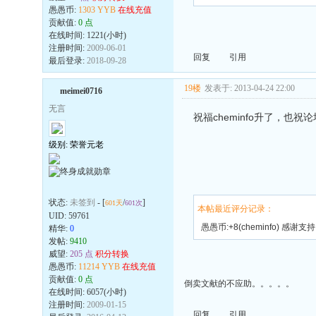
愚愚币:
1303 YYB
在线充值
贡献值:
0 点
在线时间: 1221(小时)
注册时间:
2009-06-01
回复
引用
最后登录:
2018-09-28
19楼
发表于: 2013-04-24 22:00
meimei0716
无言
祝福cheminfo升了，也祝
级别: 荣誉元老
状态:
未签到
- [
/
]
601天
601次
本帖最近评分记录：
UID:
59761
愚愚币:+8(cheminfo) 感谢支持
精华:
0
发帖:
9410
威望:
205 点
积分转换
愚愚币:
11214 YYB
在线充值
贡献值:
0 点
倒卖文献的不应助。。。。。
在线时间: 6057(小时)
注册时间:
2009-01-15
回复
引用