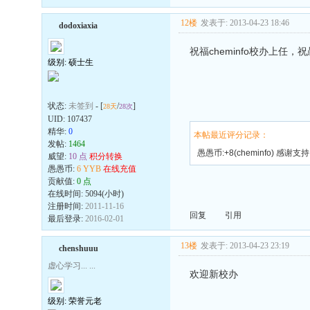
12楼
发表于: 2013-04-23 18:46
dodoxiaxia
祝福cheminfo校办上任
级别: 硕士生
状态:
未签到
- [
/
]
28天
28次
UID:
107437
精华:
0
本帖最近评分记录：
发帖:
1464
愚愚币:+8(cheminfo) 感谢支持
威望:
10 点
积分转换
愚愚币:
6 YYB
在线充值
贡献值:
0 点
在线时间: 5094(小时)
注册时间:
2011-11-16
回复
引用
最后登录:
2016-02-01
13楼
发表于: 2013-04-23 23:19
chenshuuu
虚心学习... ...
欢迎新校办
级别: 荣誉元老