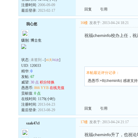
注册时间:
2006-09-09
回复
引用
最后登录:
2023-02-17
16楼
发表于: 2013-04-24 18:21
我心悠
祝福cheminfo校办上任，
级别: 博士生
状态:
未签到
- [
/
]
45天
45次
UID:
120033
精华:
0
本帖最近评分记录：
发帖:
67
愚愚币:+8(cheminfo) 感谢支持
威望:
30 点
积分转换
愚愚币:
866 YYB
在线充值
贡献值:
0 点
在线时间: 1179(小时)
注册时间:
2013-04-23
回复
引用
最后登录:
2013-08-29
17楼
发表于: 2013-04-24 21:17
szak47cl
祝福cheminfo升了，也祝