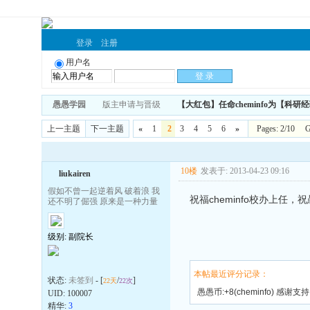
登录
注册
用户名
愚愚学园
版主申请与晋级
【大红包】任命cheminfo为【科
上一主题
下一主题
«
1
2
3
4
5
6
»
Pages: 2/10 
10楼
发表于: 2013-04-23 09:16
liukairen
假如不曾一起逆着风 破着浪 我
祝福cheminfo校办上任，
还不明了倔强 原来是一种力量
级别: 副院长
本帖最近评分记录：
状态:
未签到
- [
/
]
22天
22次
愚愚币:+8(cheminfo) 感谢支持
UID:
100007
精华:
3