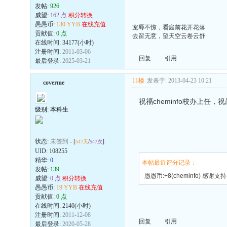
发帖:
926
威望:
162 点
积分转换
愚愚币:
130 YYB
在线充值
宠辱不惊，看庭前花开花落
贡献值:
0 点
去留无意，望天空云卷云舒
在线时间: 34177(小时)
注册时间:
2011-03-06
回复
引用
最后登录:
2025-03-21
11楼
发表于: 2013-04-23 10:21
coverme
祝福cheminfo校办上任，
级别: 本科生
状态:
未签到
- [
/
]
547天
547次
UID:
108255
精华:
0
本帖最近评分记录：
发帖:
139
愚愚币:+8(cheminfo) 感谢支持
威望:
0 点
积分转换
愚愚币:
19 YYB
在线充值
贡献值:
0 点
在线时间: 2140(小时)
注册时间:
2011-12-08
回复
引用
最后登录:
2020-05-28