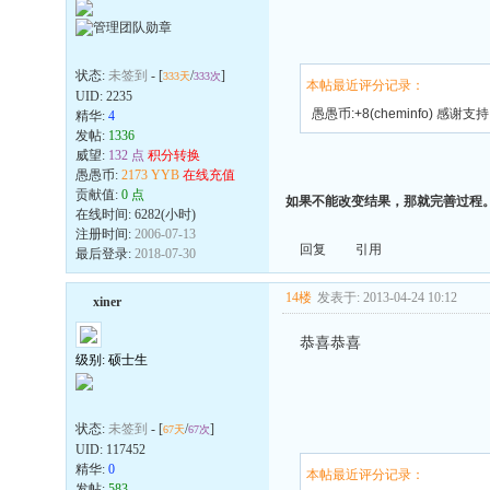
状态:
未签到
- [
/
]
333天
333次
本帖最近评分记录：
UID:
2235
愚愚币:+8(cheminfo) 感谢支持
精华:
4
发帖:
1336
威望:
132 点
积分转换
愚愚币:
2173 YYB
在线充值
贡献值:
0 点
如果不能改变结果，那就完善过程
在线时间: 6282(小时)
注册时间:
2006-07-13
回复
引用
最后登录:
2018-07-30
14楼
发表于: 2013-04-24 10:12
xiner
恭喜恭喜
级别: 硕士生
状态:
未签到
- [
/
]
67天
67次
UID:
117452
精华:
0
本帖最近评分记录：
发帖:
583