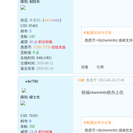
级别: 副院长
状态:
未签到
- [
/
]
168天
168次
UID:
95403
精华:
3
本帖最近评分记录：
发帖:
243
愚愚币:+8(cheminfo) 感谢支持
威望:
30 点
积分转换
愚愚币:
17262 YYB
在线充值
贡献值:
0 点
在线时间: 848(小时)
注册时间:
2010-09-12
回复
引用
最后登录:
2018-05-16
18楼
发表于: 2013-04-24 21:49
wht7502
祝福cheminfo校办上任
级别: 硕士生
UID:
70105
精华:
0
本帖最近评分记录：
发帖:
102
愚愚币:+8(cheminfo) 感谢您
威望:
13 点
积分转换