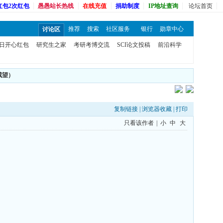
红包2次红包
愚愚站长热线
在线充值
捐助制度
IP地址查询
论坛首页
推荐
搜索
社区服务
银行
勋章中心
讨论区
日开心红包
研究生之家
考研考博交流
SCI论文投稿
前沿科学
威望）
复制链接
|
浏览器收藏
|
打印
只看该作者
|
小
中
大