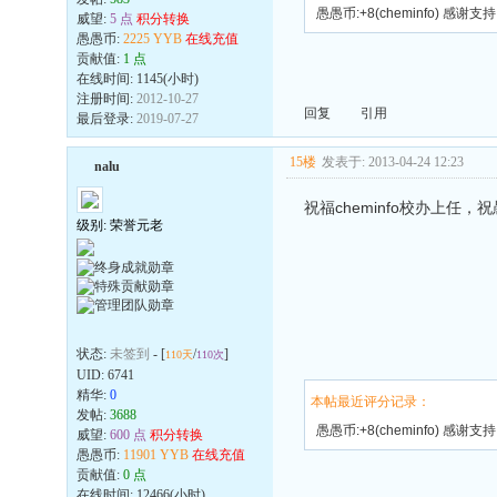
愚愚币:+8(cheminfo) 感谢支持
威望:
5 点
积分转换
愚愚币:
2225 YYB
在线充值
贡献值:
1 点
在线时间: 1145(小时)
注册时间:
2012-10-27
回复
引用
最后登录:
2019-07-27
15楼
发表于: 2013-04-24 12:23
nalu
祝福cheminfo校办上任，
级别: 荣誉元老
状态:
未签到
- [
/
]
110天
110次
UID:
6741
精华:
0
本帖最近评分记录：
发帖:
3688
愚愚币:+8(cheminfo) 感谢支持
威望:
600 点
积分转换
愚愚币:
11901 YYB
在线充值
贡献值:
0 点
在线时间: 12466(小时)