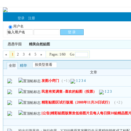
登录
注册
用户名
愚愚学园
精美自然贴图
«
1
2
3
4
5
»
Pages: 1/60 Go
按类型查看
全部
精华
文章
发图小窍门
( +1 )
1
2
3
4
民意有奖调查--喜欢的贴图（投票）
1
2
3
精彩贴图区试行版规（2008年11月24日试行）
( +2 )
[公告]精彩贴图版禁发低俗图片且每人每日限10贴精品图
轻出行新风尚：旅行包里，V20沙棘原浆发酵益生元黄精饮悄然成了标配