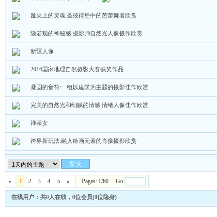
趾尖上的灵魂:圣彼得堡中的芭蕾舞者欣赏
隐若现的神秘感:摄影师自然光人像摄作欣赏
新疆人像
2016国家地理自然摄影大赛获奖作品
凝固的音符:一组以建筑为主题的摄影佳作欣赏
完美的自然光和细腻的情感:情绪人像佳作欣赏
禅茶女
跨界新玩法:融入绘画元素的肖像摄影欣赏
«
1
2
3
4
5
»
Pages: 1/60 Go
在线用户：共0人在线，0位会员(0位隐身)