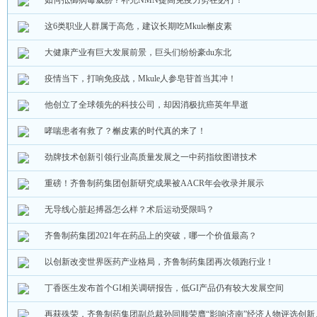
如何抵御病毒威胁？补充NMN提高免疫力势在必行！
这6类职业人群属于高危，建议长期吃Mkule槲皮素
大健康产业有巨大发展前景，巨头们纷纷豪du东北
疫情当下，打响免疫战，Mkule人参皂苷首当其冲！
他创立了全球领先的科技公司，却因消极抗癌英年早逝
哮喘患者有救了？槲皮素的时代真的来了！
劲牌技术创新引领行业高质量发展之一中药指纹图谱技术
重磅！齐鲁制药集团创新研究成果被AACR年会收录并展示
无导线心脏起搏器怎么样？术后运动受限吗？
齐鲁制药集团2021年在药品上的突破，哪一个价值最高？
以创新改变世界医药产业格局，齐鲁制药集团再次领跑行业！
丁香医生发布首个GI相关调研报告，低GI产品仍有较大发展空间
再获殊荣，齐鲁制药集团副总裁孙同顺荣膺“影响济南”经济人物评选创新