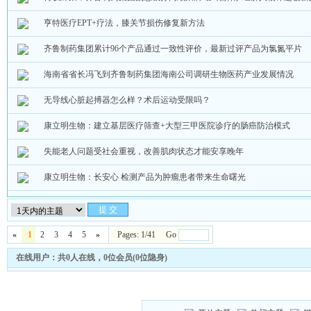
亨特医疗EPT+疗法，膝关节损伤修复新方法
齐鲁制药集团累计96个产品通过一致性评价，最新过评产品为氯氮平片
海南省省长冯飞到齐鲁制药集团海南公司调研生物医药产业发展情况
无导线心脏起搏器怎么样？术后运动受限吗？
康立明生物：建立基层医疗筛查+大型三甲医院诊疗的肠癌防治模式
失能老人问题受社会重视，改善肌肉状态才能安享晚年
康立明生物：长安心 检测产品为肿瘤患者带来生命曙光
«
1
2
3
4
5
»
Pages: 1/41 Go
在线用户：共0人在线，0位会员(0位隐身)