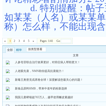
d. 特别提醒：帖子
如某某（人名）或某某单
称）怎么样，不能出现含
«
1
2
3
4
5
»
Pages: 1/41 Go
按类型查看
全部
精华
文章
人参皂苷联合治疗效果更好，对癌症病人帮助更大！
人老眼先衰，NMN助你提高抗衰能力！
新毒王奥密克戎席卷全球！深度解读您最关心的问题！
新食品原料HMB，带来中老年奶粉新选择
我国儿童哮喘超765万人，越早使用槲皮素越好