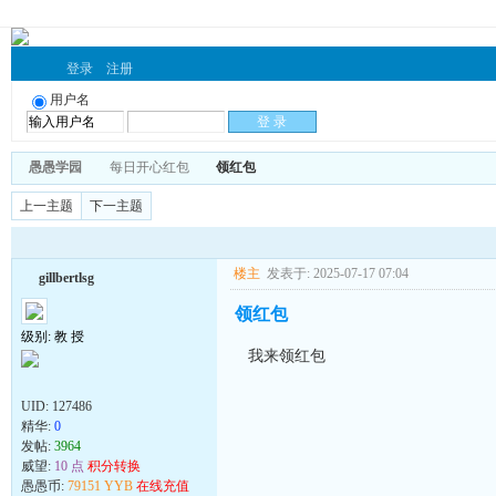
登录
注册
用户名
愚愚学园
每日开心红包
领红包
上一主题
下一主题
楼主
发表于: 2025-07-17 07:04
gillbertlsg
领红包
级别: 教 授
我来领红包
UID:
127486
精华:
0
发帖:
3964
威望:
10 点
积分转换
愚愚币:
79151 YYB
在线充值