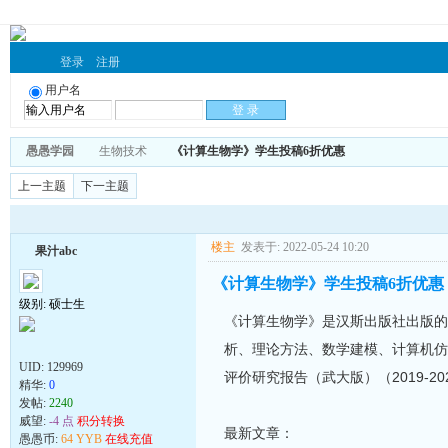
登录
注册
用户名
愚愚学园
生物技术
《计算生物学》学生投稿6折优惠
上一主题
下一主题
楼主
发表于: 2022-05-24 10:20
果汁abc
《计算生物学》学生投稿6折优惠
级别: 硕士生
《计算生物学》是汉斯出版社出版的
析、理论方法、数学建模、计算机仿
UID:
129969
评价研究报告（武大版）（2019-2
精华:
0
发帖:
2240
威望:
-4 点
积分转换
最新文章：
愚愚币:
64 YYB
在线充值