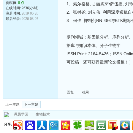
贡献值:
0 点
1、索尔格格, 古丽妮萨•萨伍提, 刘玲, 王
在线时间: 2636(小时)
2、张树尧, 刘立伟. 利用深度稀疏自动编m
注册时间:
2019-06-26
最后登录:
2026-08-07
3、何佳. 抑制剂RN-486与BTK靶标作用
期刊领域：基因组分析、序列分析、
据库与知识本体、分子生物学
ISSN Print: 2164-5426；IS
可投稿，还可获得最新论文模板！）
回复
引用
上一主题
下一主题
愚愚学园
生物技术
分享: