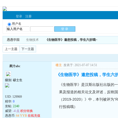
登录
注册
用户名
愚愚学园
生物技术
《生物医学》邀您投稿，学生六折哦~
上一主题
下一主题
楼主
发表于: 2021-07-07 14:51
果汁abc
《生物医学》邀您投稿，学生六折
级别: 硕士生
《生物医学》是汉斯出版社出版的一
果及报道的相关论文及评述，反映国
UID:
129969
（2019-2020）》中，本刊被评
精华:
0
发帖:
2240
行投稿哦）
威望:
-4 点
积分转换
愚愚币:
64 YYB
在线充值