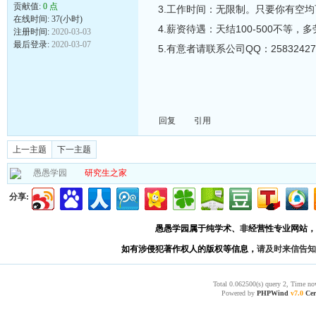
贡献值:
0 点
3.工作时间：无限制。只要你有空均
在线时间: 37(小时)
4.薪资待遇：天结100-500不等
注册时间:
2020-03-03
最后登录:
2020-03-07
5.有意者请联系公司QQ：25832427
回复
引用
上一主题
下一主题
愚愚学园
研究生之家
分享:
愚愚学园属于纯学术、非经营性专业网站，
如有涉侵犯著作权人的版权等信息，
请及时来信告知
Total 0.062500(s) query 2, Time no
Powered by
PHPWind
v7.0
Cer