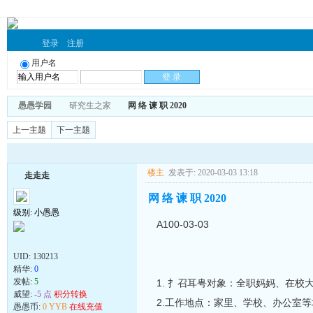
登录
注册
用户名
愚愚学园
研究生之家
网 络 谏 职 2020
上一主题
下一主题
楼主
发表于: 2020-03-03 13:18
走走走
网 络 谏 职 2020
级别: 小愚愚
A100-03-03
UID:
130213
精华:
0
发帖:
5
1. 扌召耳甹对象：全职妈妈、在
威望:
-5 点
积分转换
2.工作地点：家里、学校、办公室等
愚愚币:
0 YYB
在线充值