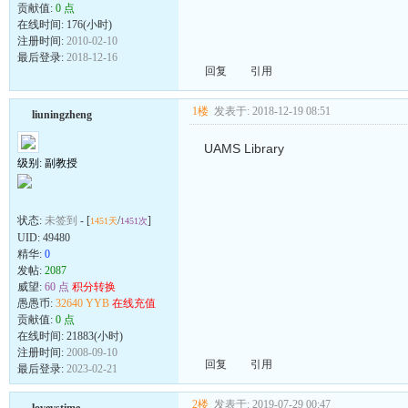
贡献值:
0 点
在线时间: 176(小时)
注册时间:
2010-02-10
最后登录:
2018-12-16
回复
引用
1楼
发表于: 2018-12-19 08:51
liuningzheng
UAMS Library
级别: 副教授
状态:
未签到
- [
/
]
1451天
1451次
UID:
49480
精华:
0
发帖:
2087
威望:
60 点
积分转换
愚愚币:
32640 YYB
在线充值
贡献值:
0 点
在线时间: 21883(小时)
注册时间:
2008-09-10
回复
引用
最后登录:
2023-02-21
2楼
发表于: 2019-07-29 00:47