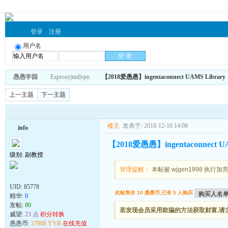
登录
注册
用户名
愚愚学园
Ezproxy|md|vpn
【2018爱愚愚】ingentaconnect UAMS Li
上一主题
下一主题
楼主
发表于: 2018-12-16 14:08
info
【2018爱愚愚】ingentaconnec
级别: 副教授
管理提醒：
本帖被 wjgen1998 执行加亮操
UID:
85778
此帖售价 10 愚愚币,已有 5 人购买
精华:
0
发帖:
80
若发现会员采用欺骗的方法获取财富,请立刻
威望:
23 点
积分转换
愚愚币:
27808 YYB
在线充值