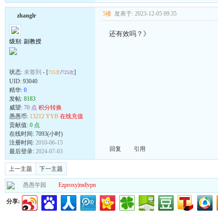
5楼
发表于: 2023-12-05 09:35
zhanglr
还有效吗？》
级别: 副教授
状态:
未签到
- [
/
]
725天
725次
UID:
93040
精华:
0
发帖:
8183
威望:
70 点
积分转换
愚愚币:
13212 YYB
在线充值
贡献值:
0 点
在线时间: 7093(小时)
注册时间:
2010-06-15
回复
引用
最后登录:
2024-07-03
上一主题
下一主题
愚愚学园
Ezproxy|md|vpn
分享: