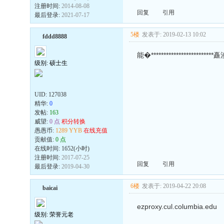
注册时间:
2014-08-08
回复
引用
最后登录:
2021-07-17
5楼
发表于: 2019-02-13 10:02
fddd8888
能�***********************
级别: 硕士生
UID:
127038
精华:
0
发帖:
163
威望:
0 点
积分转换
愚愚币:
1289 YYB
在线充值
贡献值:
0 点
在线时间: 1652(小时)
注册时间:
2017-07-25
回复
引用
最后登录:
2019-04-30
6楼
发表于: 2019-04-22 20:08
baicai
ezproxy.cul.columbia.edu
级别: 荣誉元老