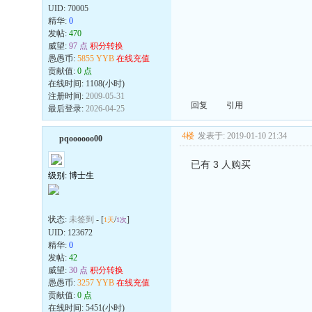
UID:
70005
精华:
0
发帖:
470
威望:
97 点
积分转换
愚愚币:
5855 YYB
在线充值
贡献值:
0 点
在线时间: 1108(小时)
注册时间:
2009-05-31
回复
引用
最后登录:
2026-04-25
4楼
发表于: 2019-01-10 21:34
pqoooooo00
已有 3 人购买
级别: 博士生
状态:
未签到
- [
/
]
1天
1次
UID:
123672
精华:
0
发帖:
42
威望:
30 点
积分转换
愚愚币:
3257 YYB
在线充值
贡献值:
0 点
在线时间: 5451(小时)