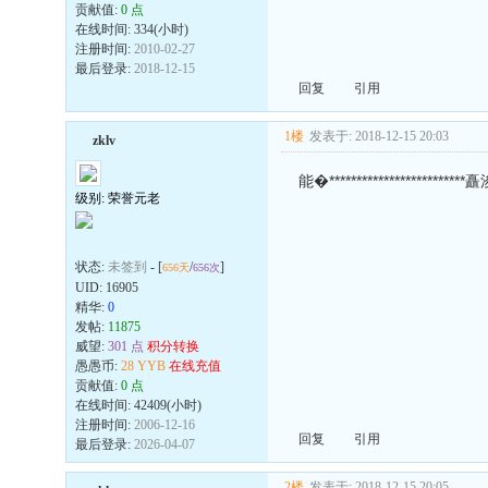
贡献值:
0 点
在线时间: 334(小时)
注册时间:
2010-02-27
最后登录:
2018-12-15
回复
引用
1楼
发表于: 2018-12-15 20:03
zklv
能�***********************
级别: 荣誉元老
状态:
未签到
- [
/
]
656天
656次
UID:
16905
精华:
0
发帖:
11875
威望:
301 点
积分转换
愚愚币:
28 YYB
在线充值
贡献值:
0 点
在线时间: 42409(小时)
注册时间:
2006-12-16
回复
引用
最后登录:
2026-04-07
2楼
发表于: 2018-12-15 20:05