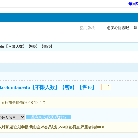
每日
热门版块:
愚友心情聊吧
每
mbia.edu【不限人数】【密0】【售30】
ul.columbia.edu【不限人数】【密0】【售30】
0
 执行加亮操作(2018-12-17)
富,请立刻举报,我们会对会员处以2-N倍的罚金,严重者封掉ID!