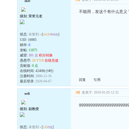
zklv
不能用，发这个有什么意义
级别: 荣誉元老
状态:
未签到
- [
/
]
656天
656次
UID:
16905
精华:
0
发帖:
11875
威望:
301 点
积分转换
愚愚币:
28 YYB
在线充值
贡献值:
0 点
在线时间: 42409(小时)
注册时间:
2006-12-16
回复
引用
最后登录:
2026-04-07
3楼
发表于: 2019-01-05 12:32
neli
ggggggggggggggggggggg
级别: 副教授
状态:
未签到
- [
/
]
3天
3次