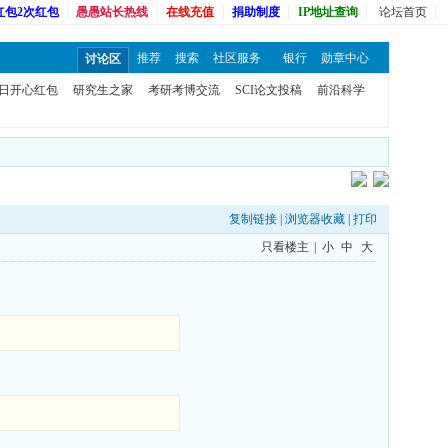
红包2次红包
愚愚站长热线
在线充值
捐助制度
IP地址查询
论坛首页
推荐
搜索
社区服务
银行
勋章中心
讨论区
日开心红包
研究生之家
考研考博交流
SCI论文投稿
前沿科学
复制链接
|
浏览器收藏
|
打印
只看楼主
|
小
中
大