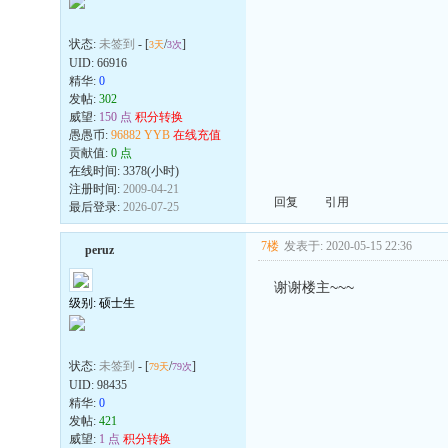
状态:
未签到
- [
/
]
3天
3次
UID:
66916
精华:
0
发帖:
302
威望:
150 点
积分转换
愚愚币:
96882 YYB
在线充值
贡献值:
0 点
在线时间: 3378(小时)
注册时间:
2009-04-21
回复
引用
最后登录:
2026-07-25
7楼
发表于: 2020-05-15 22:36
peruz
谢谢楼主~~~
级别: 硕士生
状态:
未签到
- [
/
]
79天
79次
UID:
98435
精华:
0
发帖:
421
威望:
1 点
积分转换