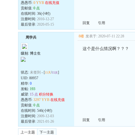
愚愚币:
0 YYB
在线充值
贡献值:
0 点
在线时间: 36(小时)
注册时间:
2010-12-27
回复
引用
最后登录:
2020-05-15
8楼
发表于: 2020-07-11 22:28
周学兵
这个是什么情况啊？？？
级别: 博士生
状态:
未签到
- [
/
]
15天
15次
UID:
80957
精华:
0
发帖:
193
威望:
15 点
积分转换
愚愚币:
3297 YYB
在线充值
贡献值:
0 点
在线时间: 546(小时)
注册时间:
2009-12-03
回复
引用
最后登录:
2021-01-26
上一主题
下一主题