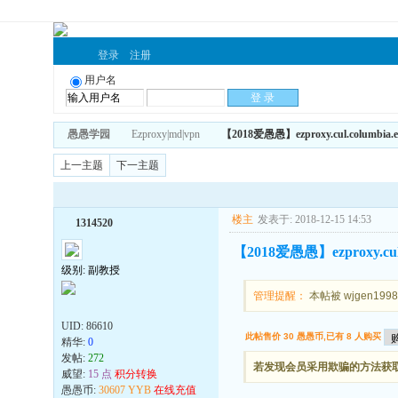
登录
注册
用户名
愚愚学园
Ezproxy|md|vpn
【2018爱愚愚】ezproxy.cul.colu
上一主题
下一主题
楼主
发表于: 2018-12-15 14:53
1314520
【2018爱愚愚】ezproxy.c
级别: 副教授
管理提醒：
本帖被 wjgen1998
UID:
86610
此帖售价 30 愚愚币,已有 8 人购买
精华:
0
发帖:
272
若发现会员采用欺骗的方法获取财
威望:
15 点
积分转换
愚愚币:
30607 YYB
在线充值