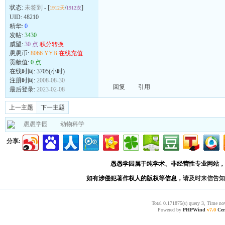
状态:
未签到
- [
/
]
1912天
1912次
UID:
48210
精华:
0
发帖:
3430
威望:
30 点
积分转换
愚愚币:
8066 YYB
在线充值
贡献值:
0 点
在线时间: 3705(小时)
注册时间:
2008-08-30
回复
引用
最后登录:
2023-02-08
上一主题
下一主题
愚愚学园
动物科学
分享:
愚愚学园属于纯学术、非经营性专业网站，
如有涉侵犯著作权人的版权等信息，
请及时来信告知
Total 0.171875(s) query 3, Time no
Powered by
PHPWind
v7.0
Cer