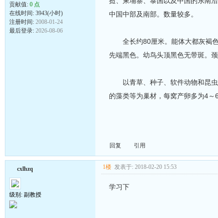
挝、柬埔寨、泰国以及中国的东南沿
贡献值:
0 点
在线时间: 3943(小时)
中国中部及南部。数量较多。
注册时间:
2008-01-24
最后登录:
2026-08-06
全长约80厘米。能体大都灰褐色
先端黑色。幼鸟头顶黑色无带斑。颈
以青草、种子、软件动物和昆虫为
的藻类等为巢材，每窝产卵多为4～
回复
引用
1楼
发表于: 2018-02-20 15:53
cxlhzq
学习下
级别: 副教授