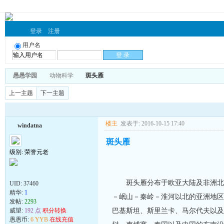
登录
注册
用户名
愚愚学园
动物科学
斑头雁
上一主题
下一主题
楼主
发表于: 2016-10-15 17:40
windatna
斑头雁
级别: 荣誉元老
斑头雁分布于欧亚大陆及非洲北部
UID:
37460
精华:
1
－岷山－秦岭－淮河以北的亚洲地区
发帖:
2293
巴基斯坦、斯里兰卡、马尔代夫以及
威望:
192 点
积分转换
愚愚币:
6 YYB
在线充值