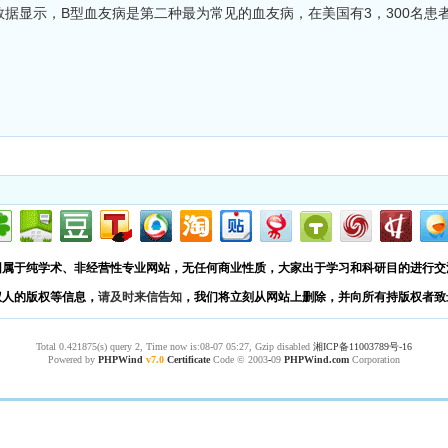
的数据显示，B型血友病是第二种最为常见的血友病，在美国有3，300名患者
园属于纯学术、非经营性专业网站，无任何商业性质，大家出于学习和科研目的进行交
权人的版权等信息，
请及时来信告知
，我们将立刻从网站上删除，并向所有持版权者致
Total 0.421875(s) query 2, Time now is:08-07 05:27, Gzip disabled
湘ICP备11003789号-16
Powered by
PHPWind
v7.0
Certificate
Code © 2003
-
09
PHPWind.com
Corporation