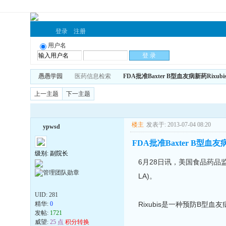
登录
注册
用户名
愚愚学园
医药信息检索
FDA批准Baxter B型血友病新药Rixubi
上一主题
下一主题
楼主
发表于: 2013-07-04 08:20
ypwsd
FDA批准Baxter B型血友病
级别: 副院长
6月28日讯，美国食品药品监督管
LA)。
UID:
281
精华:
0
Rixubis是一种预防B
发帖:
1721
威望:
25 点
积分转换