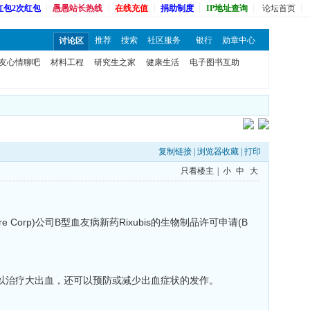
红包2次红包
愚愚站长热线
在线充值
捐助制度
IP地址查询
论坛首页
推荐
搜索
社区服务
银行
勋章中心
讨论区
友心情聊吧
材料工程
研究生之家
健康生活
电子图书互助
复制链接
|
浏览器收藏
|
打印
只看楼主
|
小
中
大
e Corp)公司B型血友病新药Rixubis的生物制品许可申请(B
仅可以治疗大出血，还可以预防或减少出血症状的发作。