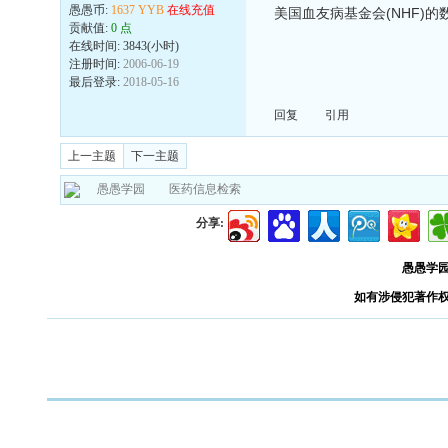
愚愚币:
1637 YYB
在线充值
美国血友病基金会(NHF)
贡献值:
0 点
在线时间: 3843(小时)
注册时间:
2006-06-19
最后登录:
2018-05-16
回复
引用
上一主题
下一主题
愚愚学园
医药信息检索
分享:
愚愚学
如有涉侵犯著作