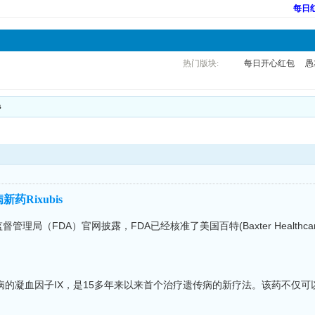
每日
热门版块:
每日开心红包
愚
s
新药Rixubis
理局（FDA）官网披露，FDA已经核准了美国百特(Baxter Healthcar
型血友病的凝血因子IX，是15多年来以来首个治疗遗传病的新疗法。该药不