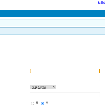
每日
是
否