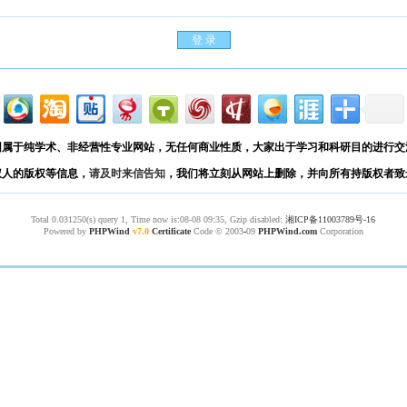
园属于纯学术、非经营性专业网站，无任何商业性质，大家出于学习和科研目的进行交
权人的版权等信息，
请及时来信告知
，我们将立刻从网站上删除，并向所有持版权者致
Total 0.031250(s) query 1, Time now is:08-08 09:35, Gzip disabled:
湘ICP备11003789号-16
Powered by
PHPWind
v7.0
Certificate
Code © 2003
-
09
PHPWind.com
Corporation