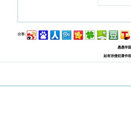
分享:
愚愚学
如有涉侵犯著作