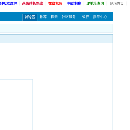
红包2次红包
愚愚站长热线
在线充值
捐助制度
IP地址查询
论坛首页
推荐
搜索
社区服务
银行
勋章中心
讨论区