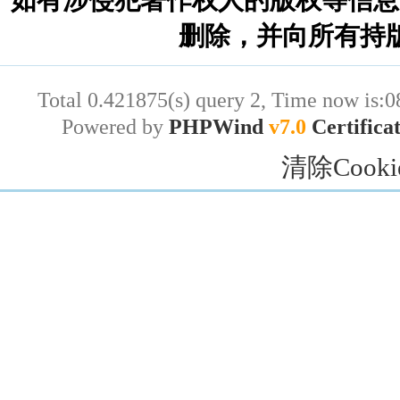
删除，并向所有持
Total 0.421875(s) query 2, Time now is:0
Powered by
PHPWind
v7.0
Certifica
清除Cooki