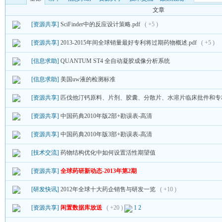
文章
[资源共享]
SciFinder中的反应设计策略.pdf
( +5 )
[资源共享]
2013-2015年间全球销量最好专利将过期药物概述.pdf
( +5 )
[信息求助]
QUANTUM ST4 全自动凝胶成像分析系统
[信息求助]
美国uw液的检测标准
[资源共享]
匹伐他汀钙原料、片剂、胶囊、分散片、水溶片临床批件和专
[资源共享]
中国药典2010年版2部+勘误表-高清
[资源共享]
中国药典2010年版3部+勘误表-高清
[技术交流]
药物结构优化中如何设置活性期望值
[资源共享]
全球药研新动态-2013年第2期
[研发快讯]
2012年全球十大药企销售与研发一览
( +10 )
[资源共享]
闲置数据库放送
( +20 )
1
2