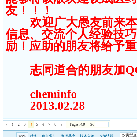
友！！！
欢迎广大愚友前来本版
信息、交流个人经验技巧
励！应助的朋友将给予重
志同道合的朋友加QQ群2
cheminfo
2013.02.28
«
1
2
3
4
5
6
7
8
»
Pages: 4/9 Go
按类型查
全部
精华
信息求助
资源共享
技术交流
政策法规