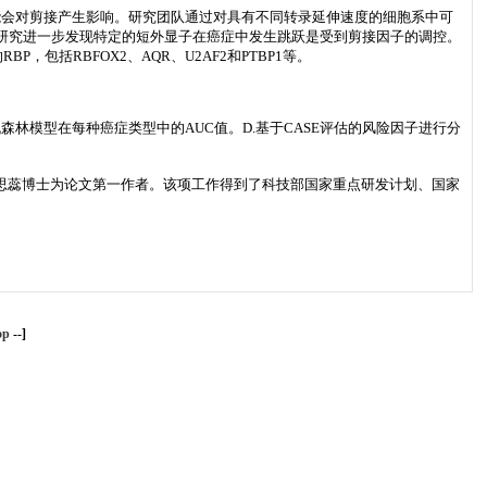
能会对剪接产生影响。研究团队通过对具有不同转录延伸速度的细胞系中可
研究进一步发现特定的短外显子在癌症中发生跳跃是受到剪接因子的调控。
，包括RBFOX2、AQR、U2AF2和PTBP1等。
森林模型在每种癌症类型中的AUC值。D.基于CASE评估的风险因子进行分
思蕊博士为论文第一作者。该项工作得到了科技部国家重点研发计划、国家
op
--]