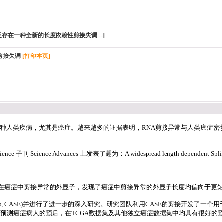
泛存在一种全新的长度依赖性剪接失调
--]
剪接失调
[打印本页]
多种人类疾病，尤其是癌症。越来越多的证据表明，RNA剪接异常与人类癌症
 Advances 上发表了题为：A widespread length dependent Splicing 
在癌症中剪接异常的外显子，发现了癌症中剪接异常的外显子长度均偏向于更
short exons, CASE)并进行了进一步的深入研究。研究团队利用CASE的剪
r的方法来预测癌症病人的预后，在TCGA数据集及其他独立癌症数据集中均具有很好的