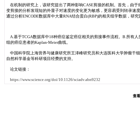
在机制的研究上，该研究提出了两种影响CASE剪接的机制。首先，由于
变剪接的分析发现短的外显子对速度的变化更为敏感，更容易受到转录速
通过分析ENCODE数据库中大量RNA结合蛋白(RBP)的相关组学数据，研究团
A.基于TCGA数据库中18种癌症鉴定癌症相关的剪接事件流程。B.所有
组的癌症患者的Kaplan-Meier曲线。
中国科学院上海营养与健康研究所王泽峰研究员和大连医科大学肿瘤干细
自然科学基金等科研项目经费的支持。
论文链接：
https://www.science.org/doi/10.1126/sciadv.abn9232
查看