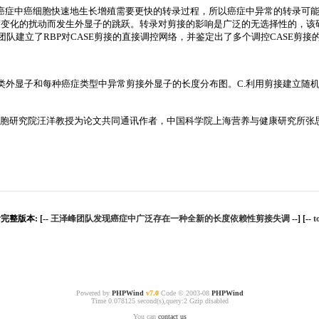
癌症中癌细胞快速地生长增殖需要更快的转录过程，所以癌症中异常的转录可
度变化的扰动而发生外显子的跳跃。转录对剪接的影响是广泛的无选择性的，该
队建立了RBP对CASE剪接的直接调控网络，并鉴定出了多个调控CASE剪接的RBP
人类外显子和每种癌症类型中异常剪接外显子的长度分布图。C.利用剪接建立随机
胞研究院汪洋教授为论文共同通讯作者，中国科学院上海营养与健康研究所张
完整版本: [--
王泽峰团队发现癌症中广泛存在一种全新的长度依赖性剪接失调
--] [--
t
Powered by
PHPWind
v7.0
Code © 2003-08
PHPWind
Time 0.078125 second(s),query:2 Gzip disabled
You can
contact us