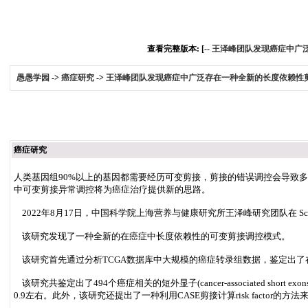
查看完整版本: [--
王泽峰团队发现癌症中广
愚愚学园
->
癌症研究
->
王泽峰团队发现癌症中广泛存在一种全新的长度依赖性
癌症研究
人类基因组90%以上的基因都需要经历可变剪接，剪接的错误调控会导致
中可变剪接异常调控将为癌症治疗提供新的思路。
2022年8月17日，中国科学院上海营养与健康研究所王泽峰研究团队在 Science 子刊 Science
该研究发现了一种全新的在癌症中长度依赖性的可变剪接调控模式。
该研究首先通过分析TCGA数据库中大规模的癌症转录组数据，鉴定出了
该研究共鉴定出了494个癌症相关的短外显子(cancer-associated 
0.9左右。此外，该研究还提出了一种利用CASE剪接计算risk facto