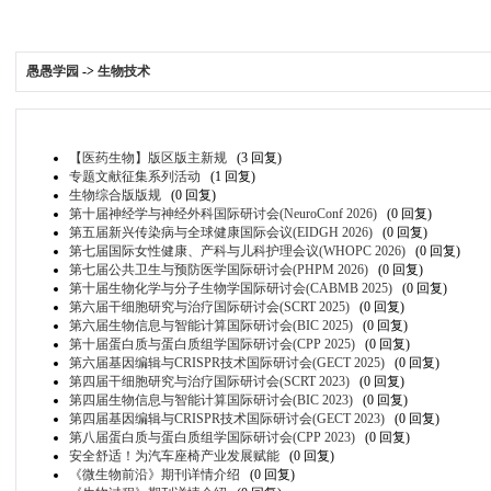
愚愚学园
->
生物技术
【医药生物】版区版主新规
(3 回复)
专题文献征集系列活动
(1 回复)
生物综合版版规
(0 回复)
第十届神经学与神经外科国际研讨会(NeuroConf 2026)
(0 回复)
第五届新兴传染病与全球健康国际会议(EIDGH 2026)
(0 回复)
第七届国际女性健康、产科与儿科护理会议(WHOPC 2026)
(0 回复)
第七届公共卫生与预防医学国际研讨会(PHPM 2026)
(0 回复)
第十届生物化学与分子生物学国际研讨会(CABMB 2025)
(0 回复)
第六届干细胞研究与治疗国际研讨会(SCRT 2025)
(0 回复)
第六届生物信息与智能计算国际研讨会(BIC 2025)
(0 回复)
第十届蛋白质与蛋白质组学国际研讨会(CPP 2025)
(0 回复)
第六届基因编辑与CRISPR技术国际研讨会(GECT 2025)
(0 回复)
第四届干细胞研究与治疗国际研讨会(SCRT 2023)
(0 回复)
第四届生物信息与智能计算国际研讨会(BIC 2023)
(0 回复)
第四届基因编辑与CRISPR技术国际研讨会(GECT 2023)
(0 回复)
第八届蛋白质与蛋白质组学国际研讨会(CPP 2023)
(0 回复)
安全舒适！为汽车座椅产业发展赋能
(0 回复)
《微生物前沿》期刊详情介绍
(0 回复)