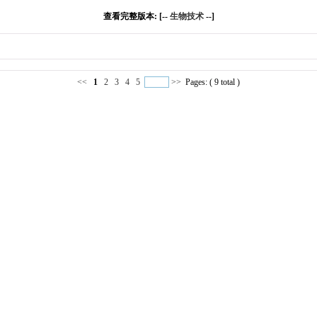
查看完整版本: [--
生物技术
--]
<<
1
2
3
4
5
>>
Pages: ( 9 total )