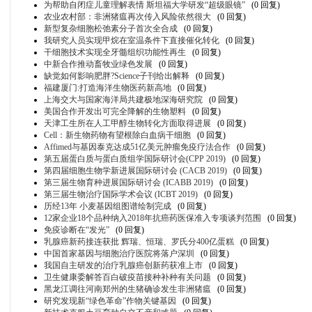
为帮助自闭症儿童理解表情 斯坦福大学研发“超级眼镜”
(0 回复)
农业农村部：非洲猪瘟再次传入风险依然很大
(0 回复)
新型复杂细胞松弛素分子首次全合成
(0 回复)
我研究人员实现甲烷在室温条件下直接催化转化
(0 回复)
干细胞技术实现全牙髓组织功能性再生
(0 回复)
中新合作推动畜牧业绿色发展
(0 回复)
缺觉如何影响肥胖?Science子刊给出解释
(0 回复)
福建厦门:打造海洋生物医药新高地
(0 回复)
上海交大与国家海洋局共建极地深海研究院
(0 回复)
美国合作开发出可完全降解的生物塑料
(0 回复)
天津工生所在人工甲醇生物转化方面取得进展
(0 回复)
Cell：新生物药物有望根除白血病干细胞
(0 回复)
Affimed与基因泰克达成51亿美元肿瘤免疫疗法合作
(0 回复)
第五届蛋白质与蛋白质组学国际研讨会(CPP 2019)
(0 回复)
第四届细胞生物学新进展国际研讨会 (CACB 2019)
(0 回复)
第三届生物育种进展国际研讨会 (ICABB 2019)
(0 回复)
第三届生物治疗国际学术会议 (ICBT 2019)
(0 回复)
历经13年 小麦基因组图谱绘制完成
(0 回复)
12家企业18个品种纳入2018年抗癌药医保准入专项谈判范围
(0 回复)
免疫诊断在“发光”
(0 回复)
乳腺癌新药接连获批 辉瑞、恒瑞、罗氏分400亿蛋糕
(0 回复)
中国首家基因与细胞治疗医院将落户深圳
(0 回复)
我国自主研发的治疗乳腺癌创新药获准上市
(0 回复)
卫生健康委解答百白破疫苗接种补种有关问题
(0 回复)
黑龙江调往河南郑州的生猪确诊发生非洲猪瘟
(0 回复)
研究发现新“绿色革命”作物关键基因
(0 回复)