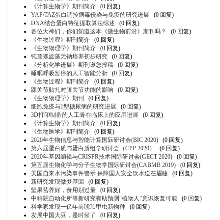
《计算生物学》期刊简介
(0 回复)
YAP/TAZ蛋白调控病毒侵染与免疫的研究进展
(0 回复)
DNA结合蛋白特征提取算法综述
(0 回复)
各位大神们，你们知道这本《微生物前沿》期刊吗？
(0 回复)
《生物过程》期刊简介
(0 回复)
《生物物理学》期刊简介
(0 回复)
钝顶螺旋藻无钠培养初步研究
(0 回复)
《分析化学进展》期刊邀您投稿
(0 回复)
睡眠呼吸暂停的人工智能分析
(0 回复)
《生物过程》期刊简介
(0 回复)
踝关节贴扎对膝关节功能的影响
(0 回复)
《生物物理学》期刊
(0 回复)
细胞免疫与1型糖尿病的研究进展
(0 回复)
3D打印制备的人工骨在临床上的应用进展
(0 回复)
《计算生物学》期刊简介
(0 回复)
《生物医学》期刊简介
(0 回复)
2020年生物信息与智能计算国际研讨会(BIC 2020)
(0 回复)
第六届蛋白质与蛋白质组学研讨会（CPP 2020）
(0 回复)
2020年基因编辑与CRISPR技术国际研讨会(GECT 2020)
(0 回复)
第五届生物化学与分子生物学国际研讨会(CABMB 2019)
(0 回复)
美国自来水污染事件警示 保障国人安全饮水迫在眉睫
(0 回复)
新研究发现做梦基因
(0 回复)
坚果营养好，食用别过量
(0 回复)
中科院自动化所等新研究有助预测“植物人”意识恢复可能
(0 回复)
科学家发现一亿年前琥珀甲虫新物种
(0 回复)
发展中国大豆，是时候了
(0 回复)