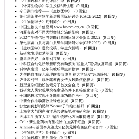
《生物过程》期刊详情介绍
(0 回复)
《计算生物学》学生投稿6折优惠
(0 回复)
今日期刊推荐——《生物医学》
(0 回复)
第七届细胞生物学新进展国际研讨会 (CACB 2022)
(0 回复)
《生物物理学》期刊简介
(0 回复)
中国生物技术信息网 www.biotech.org.cn
(0 回复)
河豚毒素对不同类型突触分泌的影响
(0 回复)
2022年生物信息与智能计算国际研讨会(BIC 2022)
(0 回复)
第七届蛋白质与蛋白质组学国际研讨会(CPP 2022)
(0 回复)
《生物医学》邀您投稿，学生六折哦~
(0 回复)
新研究发现做梦基因
(0 回复)
坚果营养好，食用别过量
(0 回复)
中科院自动化所等新研究有助预测“植物人”意识恢复可能
(0 回复)
科学家发现一亿年前琥珀甲虫新物种
(0 回复)
为帮助自闭症儿童理解表情 斯坦福大学研发“超级眼镜”
(0 回复)
农业农村部：非洲猪瘟再次传入风险依然很大
(0 回复)
新型复杂细胞松弛素分子首次全合成
(0 回复)
我研究人员实现甲烷在室温条件下直接催化转化
(0 回复)
干细胞技术实现全牙髓组织功能性再生
(0 回复)
中新合作推动畜牧业绿色发展
(0 回复)
缺觉如何影响肥胖?Science子刊给出解释
(0 回复)
上海交大与国家海洋局共建极地深海研究院
(0 回复)
天津工生所在人工甲醇生物转化方面取得进展
(0 回复)
Cell：新生物药物有望根除白血病干细胞
(0 回复)
Affimed与基因泰克达成51亿美元肿瘤免疫疗法合作
(0 回复)
《生物物理学》期刊简介
(0 回复)
《生物过程》期刊简介
(0 回复)