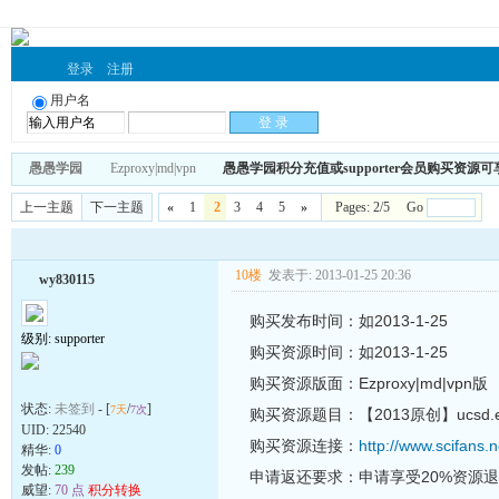
登录
注册
用户名
愚愚学园
Ezproxy|md|vpn
愚愚学园积分充值或supporter会员购买资源
上一主题
下一主题
«
1
2
3
4
5
»
Pages: 2/5 Go
10楼
发表于: 2013-01-25 20:36
wy830115
购买发布时间：如2013-1-25
级别: supporter
购买资源时间：如2013-1-25
购买资源版面：Ezproxy|md|vpn版
状态:
未签到
- [
/
]
7天
7次
购买资源题目：【2013原创】ucsd.e
UID:
22540
购买资源连接：
http://www.scifans.
精华:
0
发帖:
239
申请返还要求：申请享受20%资源
威望:
70 点
积分转换