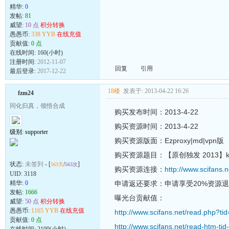
精华:
0
发帖:
81
威望:
10 点
积分转换
愚愚币:
338 YYB
在线充值
贡献值:
0 点
在线时间: 160(小时)
注册时间:
2012-11-07
回复
引用
最后登录:
2017-12-22
18楼
发表于: 2013-04-22 16:26
fzm24
同化归真，领悟合成
购买发布时间：2013-4-22
购买资源时间：2013-4-22
级别: supporter
购买资源版面：Ezproxy|md|vpn版
购买资源题目：【原创独发 2013】ki.
状态:
未签到
- [
/
]
563天
563次
购买资源连接：
http://www.scifans.
UID:
3118
精华:
0
申请返还要求：申请享受20%资源
发帖:
1666
曝光台贡献值：
威望:
50 点
积分转换
愚愚币:
1165 YYB
在线充值
http://www.scifans.net/read.php?ti
贡献值:
0 点
http://www.scifans.net/read-htm-ti
在线时间: 2109(小时)