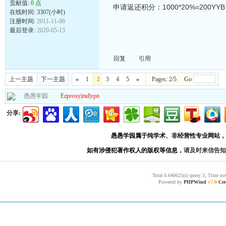
贡献值:
0 点
申请返还积分：1000*20%=200YYB
在线时间: 3307(小时)
注册时间:
2011-11-06
最后登录:
2020-05-13
回复
引用
上一主题
下一主题
«
1
2
3
4
5
»
Pages: 2/5 Go
愚愚学园
Ezproxy|md|vpn
分享:
愚愚学园属于纯学术、非经营性专业网站，
如有涉侵犯著作权人的版权等信息，
请及时来信告知
Total 0.640625(s) query 3, Time no
Powered by
PHPWind
v7.0
Cer