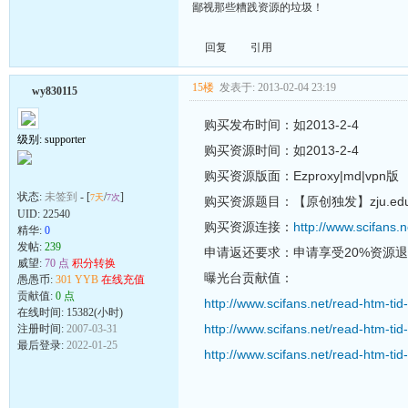
鄙视那些糟践资源的垃圾！
回复
引用
15楼
发表于: 2013-02-04 23:19
wy830115
购买发布时间：如2013-2-4
级别: supporter
购买资源时间：如2013-2-4
购买资源版面：Ezproxy|md|vpn版
状态:
未签到
- [
/
]
7天
7次
购买资源题目：【原创独发】zju.edu
UID:
22540
购买资源连接：
http://www.scifans
精华:
0
发帖:
239
申请返还要求：申请享受20%资源
威望:
70 点
积分转换
曝光台贡献值：
愚愚币:
301 YYB
在线充值
贡献值:
0 点
http://www.scifans.net/read-htm-ti
在线时间: 15382(小时)
http://www.scifans.net/read-htm-ti
注册时间:
2007-03-31
最后登录:
2022-01-25
http://www.scifans.net/read-htm-ti