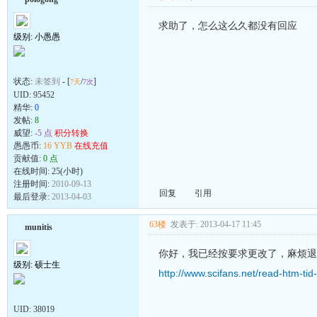
求助了，怎么这么久都没有回应
级别: 小愚愚
状态:
未签到
- [
/
]
7天
7次
UID:
95452
精华:
0
发帖:
8
威望:
-5 点
积分转换
愚愚币:
16 YYB
在线充值
贡献值:
0 点
在线时间: 25(小时)
注册时间:
2010-09-13
回复
引用
最后登录:
2013-04-03
63楼
发表于: 2013-04-17 11:45
munitis
你好，我已经按要求更改了，麻烦退
级别: 硕士生
http://www.scifans.net/read-htm-ti
UID:
38019