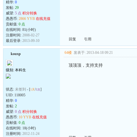
精华:
0
发帖:
29
威望:
5 点
积分转换
愚愚币:
2866 YYB
在线充值
贡献值:
0 点
在线时间: 81(小时)
注册时间:
2008-02-27
回复
引用
最后登录:
2013-09-10
64楼
发表于: 2013-04-18 09:21
kouxp
顶顶顶，支持支持
级别: 本科生
状态:
未签到
- [
/
]
1天
1次
UID:
118005
精华:
0
发帖:
2
威望:
0 点
积分转换
愚愚币:
10 YYB
在线充值
贡献值:
0 点
在线时间: 18(小时)
注册时间:
2012-11-24