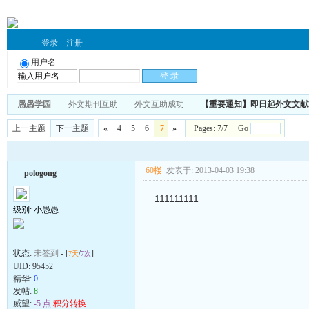
登录
注册
用户名
愚愚学园
外文期刊互助
外文互助成功
【重要通知】即日起外文文献
上一主题
下一主题
«
4
5
6
7
»
Pages: 7/7 Go
60楼
发表于: 2013-04-03 19:38
pologong
111111111
级别: 小愚愚
状态:
未签到
- [
/
]
7天
7次
UID:
95452
精华:
0
发帖:
8
威望:
-5 点
积分转换