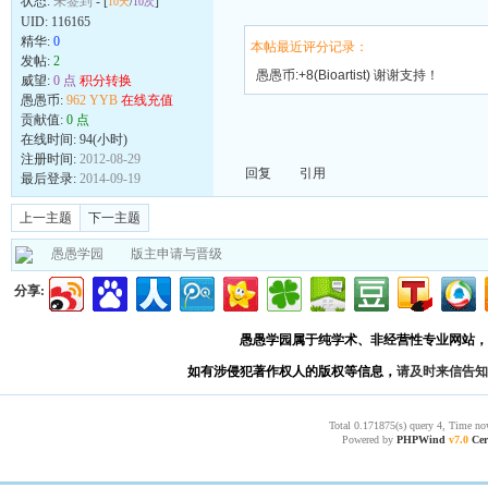
状态:
未签到
- [
/
]
10天
10次
UID:
116165
精华:
0
本帖最近评分记录：
发帖:
2
愚愚币:+8(Bioartist) 谢谢支持！
威望:
0 点
积分转换
愚愚币:
962 YYB
在线充值
贡献值:
0 点
在线时间: 94(小时)
注册时间:
2012-08-29
回复
引用
最后登录:
2014-09-19
上一主题
下一主题
愚愚学园
版主申请与晋级
分享:
愚愚学园属于纯学术、非经营性专业网站，
如有涉侵犯著作权人的版权等信息，
请及时来信告知
Total 0.171875(s) query 4, Time no
Powered by
PHPWind
v7.0
Cer