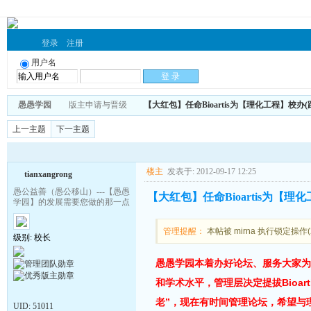
登录
注册
用户名
愚愚学园
版主申请与晋级
【大红包】任命Bioartis为【理化工程】校办
上一主题
下一主题
楼主
发表于: 2012-09-17 12:25
tianxangrong
愚公益善（愚公移山）---【愚愚
【大红包】任命Bioartis为【理
学园】的发展需要您做的那一点
管理提醒：
本帖被 mirna 执行锁定操作(20
级别: 校长
愚愚学园本着办好论坛、服务大家为
和学术水平，管理层决定提拔Bioart
老”，现在有时间管理论坛，希望与理化
UID:
51011