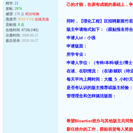
精华:
23
己的才能，在原有成就的基础上，争取
发帖:
2974
威望:
278 点
积分转换
愚愚币:
9519 YYB
在线充值
同时，【理化工程】区招聘新斑竹若
贡献值:
8 点
版主申请格式如下：（跟贴报名符合
在线时间: 8720(小时)
注册时间:
2008-09-21
申请人id：小强
最后登录:
2019-10-27
申请版面：
所学专业：
申请人学位：（专科/本科/硕士/博
在读、在职情况：（在读/就职（待业
每天平均上网时间：大概_5_小时/天
是否有认识的版主推荐或版主经验：
管理理念和怎样搞活版面：
希望Bioartist校办与其他版
新任校办的工作，跟贴祝贺每人奖励