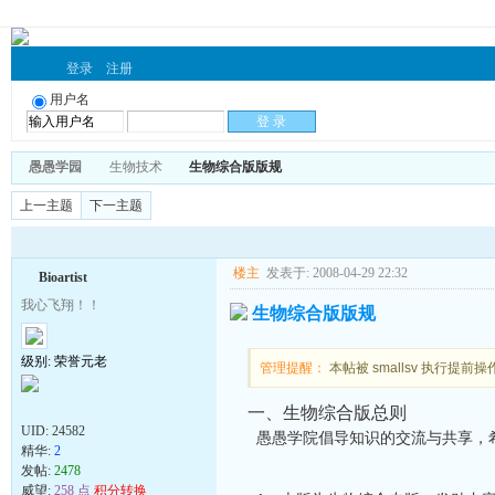
登录
注册
用户名
愚愚学园
生物技术
生物综合版版规
上一主题
下一主题
楼主
发表于: 2008-04-29 22:32
Bioartist
我心飞翔！！
生物综合版版规
级别: 荣誉元老
管理提醒：
本帖被 smallsv 执行提前操作(
一、生物综合版总则
UID:
24582
愚愚学院倡导知识的交流与共享，
精华:
2
发帖:
2478
威望:
258 点
积分转换