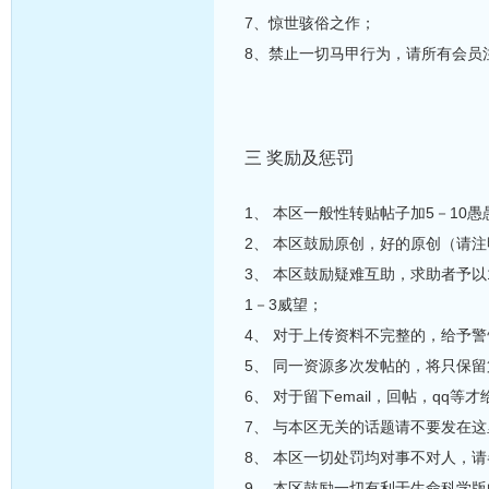
7、惊世骇俗之作；
8、禁止一切马甲行为，请所有会员
三 奖励及惩罚
1、 本区一般性转贴帖子加5－10愚
2、 本区鼓励原创，好的原创（请注
3、 本区鼓励疑难互助，求助者予以
1－3威望；
4、 对于上传资料不完整的，给予
5、 同一资源多次发帖的，将只保
6、 对于留下email，回帖，qq
7、 与本区无关的话题请不要发在
8、 本区一切处罚均对事不对人，
9、 本区鼓励一切有利于生命科学