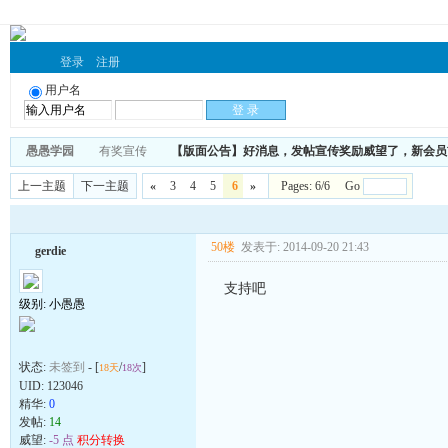
登录
注册
用户名
愚愚学园
有奖宣传
【版面公告】好消息，发帖宣传奖励威望了，新会员
上一主题
下一主题
«
3
4
5
6
»
Pages: 6/6 Go
50楼
发表于: 2014-09-20 21:43
gerdie
支持吧
级别: 小愚愚
状态:
未签到
- [
/
]
18天
18次
UID:
123046
精华:
0
发帖:
14
威望:
-5 点
积分转换