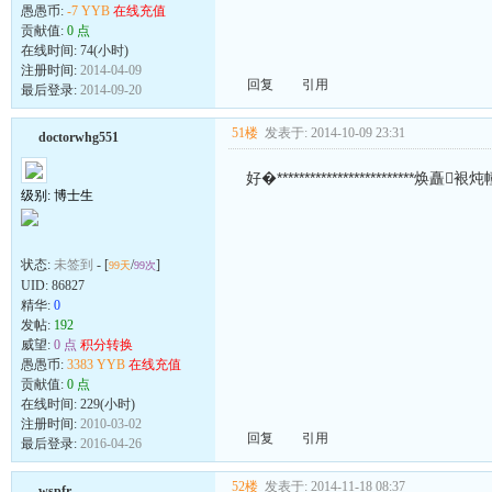
愚愚币:
-7 YYB
在线充值
贡献值:
0 点
在线时间: 74(小时)
注册时间:
2014-04-09
回复
引用
最后登录:
2014-09-20
51楼
发表于: 2014-10-09 23:31
doctorwhg551
好�*************************焕矗
级别: 博士生
状态:
未签到
- [
/
]
99天
99次
UID:
86827
精华:
0
发帖:
192
威望:
0 点
积分转换
愚愚币:
3383 YYB
在线充值
贡献值:
0 点
在线时间: 229(小时)
注册时间:
2010-03-02
回复
引用
最后登录:
2016-04-26
52楼
发表于: 2014-11-18 08:37
wspfr