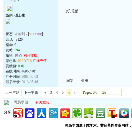
好消息
级别: 硕士生
状态:
未签到
- [
/
]
90天
90次
UID:
49120
精华:
0
发帖:
294
威望:
10 点
积分转换
愚愚币:
664 YYB
在线充值
贡献值:
0 点
在线时间: 469(小时)
注册时间:
2008-09-08
回复
引用
最后登录:
2018-05-16
上一主题
下一主题
«
3
4
5
6
»
Pages: 6/6 Go
愚愚学园
有奖宣传
分享:
愚愚学园属于纯学术、非经营性专业网站，