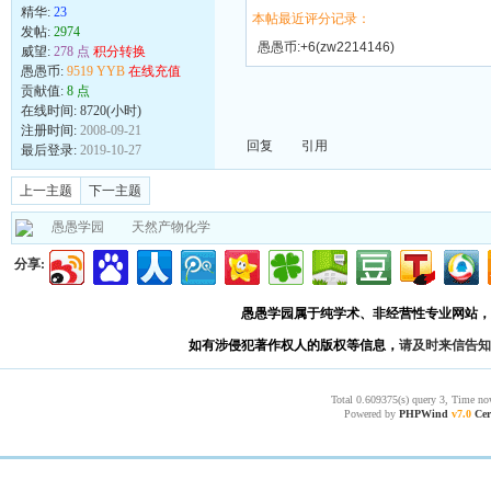
精华:
23
本帖最近评分记录：
发帖:
2974
愚愚币:+6(zw2214146)
威望:
278 点
积分转换
愚愚币:
9519 YYB
在线充值
贡献值:
8 点
在线时间: 8720(小时)
注册时间:
2008-09-21
回复
引用
最后登录:
2019-10-27
上一主题
下一主题
愚愚学园
天然产物化学
分享:
愚愚学园属于纯学术、非经营性专业网站，
如有涉侵犯著作权人的版权等信息，
请及时来信告知
Total 0.609375(s) query 3, Time no
Powered by
PHPWind
v7.0
Cer