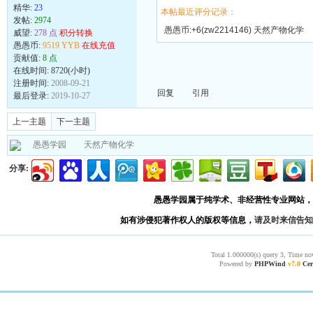
精华:
23
本帖最近评分记录：
发帖:
2974
愚愚币:+6(zw2214146) 天然产物化学
威望:
278 点
积分转换
愚愚币:
9519 YYB
在线充值
欢迎你，发 ..
贡献值:
8 点
在线时间: 8720(小时)
注册时间:
2008-09-21
回复
引用
最后登录:
2019-10-27
上一主题
下一主题
愚愚学园
天然产物化学
分享:
愚愚学园属于纯学术、非经营性专业网站，
如有涉侵犯著作权人的版权等信息，
请及时来信告知
Total 1.000000(s) query 3, Time no
Powered by
PHPWind
v7.0
Cer