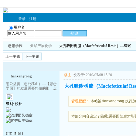
登录
注册
用户名
愚愚学园
天然产物化学
大孔吸附树脂（Macfofeticulaf Resin）---综述
上一主题
下一主题
楼主
发表于: 2010-05-08 15:20
tianxangrong
愚公益善（愚公移山）---【愚愚
大孔吸附树脂（Macfofeticulaf Re
学园】的发展需要您做的那一点
管理提醒：
本帖被 tianxangrong 执行加
级别: 校长
本部分内容设定了隐藏,需要回复后才能
UID:
51011