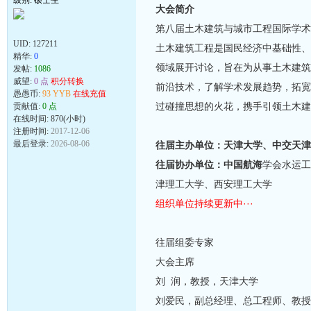
级别: 硕士生
大会简介
第八届土木建筑与城市工程国际学术会议（
UID:
127211
土木建筑工程是国民经济中基础性、先
精华:
0
领域展开讨论，旨在为从事土木建筑
发帖:
1086
威望:
0 点
积分转换
前沿技术，了解学术发展趋势，拓宽
愚愚币:
93 YYB
在线充值
过碰撞思想的火花，携手引领土木建
贡献值:
0 点
在线时间: 870(小时)
注册时间:
2017-12-06
最后登录:
2026-08-06
往届主办单位：天津大学、中交天津
往届协办单位：中国航海
学会水运工
津理工大学、西安理工大学
组织单位持续更新中···
往届组委专家
大会主席
刘 润，教授，天津大学
刘爱民，副总经理、总工程师、教授