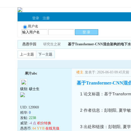
登录
注册
用户名
愚愚学园
研究生之家
基于Transformer-CNN混合架构的
上一主题
下一主题
楼主
发表于: 2026-06-03 09:45天前
果汁abc
基于Transformer-
级别: 硕士生
1 论文标题：基于Transf
UID:
129969
2 作者信息：彭朝阳, 夏
精华:
0
发帖:
2238
威望:
-4 点
积分转换
3 出处和链接：彭朝阳, 夏学敏. 
愚愚币:
64 YYB
在线充值