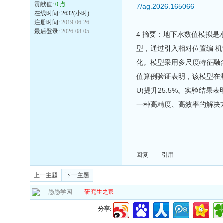
贡献值:
0 点
7/ag.2026.165066
在线时间: 2632(小时)
注册时间:
2019-06-26
最后登录:
2026-08-05
4 摘要：地下水数值模拟是
型，通过引入相对位置编 机
化。模型采用多尺度特征融
值算例验证表明，该模型在测试集
U)提升25.5%。实验结
一种高精度、高效率的解决
回复
引用
上一主题
下一主题
愚愚学园
研究生之家
分享: