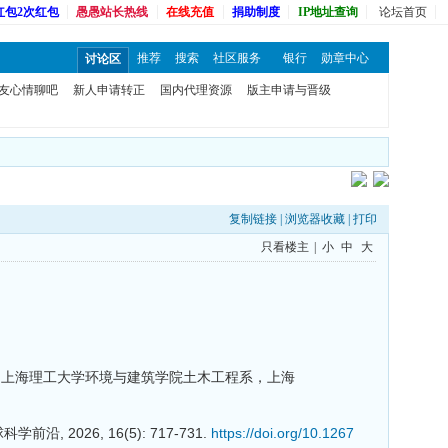
红包2次红包
愚愚站长热线
在线充值
捐助制度
IP地址查询
论坛首页
推荐
搜索
社区服务
银行
勋章中心
讨论区
友心情聊吧
新人申请转正
国内代理资源
版主申请与晋级
复制链接
|
浏览器收藏
|
打印
只看楼主
|
小
中
大
京；上海理工大学环境与建筑学院土木工程系，上海
 2026, 16(5): 717-731.
https://doi.org/10.1267