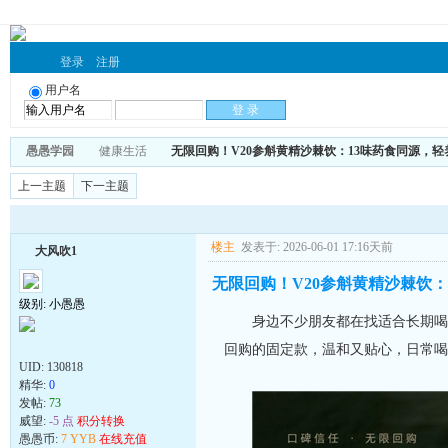
登录
注册
用户名
愚愚学园
健康生活
无限回购！V20参斛黄精沙棘饮：13味药食同源，轻
上一主题
下一主题
楼主
发表于: 2026-06-01 17:16天前
大风吹1
无限回购！V20参斛黄精沙棘饮：
级别: 小愚愚
身边不少朋友都在找适合长期喝、
回购的固定款，温和又贴心，日常喝
UID:
130818
精华:
0
发帖:
73
威望:
-5 点
积分转换
愚愚币:
7 YYB
在线充值