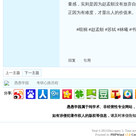
量感，实则是因为赵孟頫没有放弃自
正因为有难度，才显出人的价值来。
#暄桐 #赵孟頫 #苏轼 #林曦 #
回复
引用
上一主题
下一主题
愚愚学园
考研心路历程
分享:
愚愚学园属于纯学术、非经营性专业网站，
如有涉侵犯著作权人的版权等信息，
请及时来信告知
Total 0.281250(s) query 2, Time no
Powered by
PHPWind
v7.0
Cer