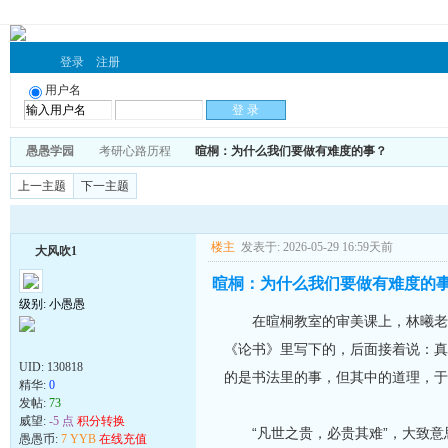
登录
注册
用户名
愚愚学园
考研心路历程
暄桐：为什么我们要做有难度的事？
上一主题
下一主题
楼主
发表于: 2026-05-29 16:59天前
大风吹1
暄桐：为什么我们要做有难度的
级别: 小愚愚
在暄桐教室的审美课上，林曦老师
《论书》里写下的，后面接着说：真
UID:
130818
的是书法里的事，但其中的道理，于
精华:
0
发帖:
73
威望:
-5 点
积分转换
“凡世之贵，必贵其难”，大致意
愚愚币:
7 YYB
在线充值