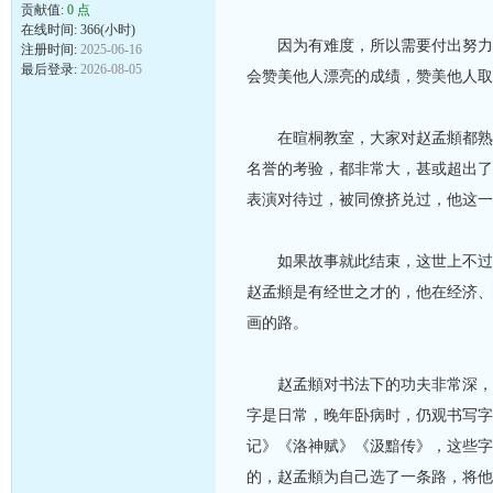
贡献值:
0 点
在线时间: 366(小时)
因为有难度，所以需要付出努力，
注册时间:
2025-06-16
最后登录:
2026-08-05
会赞美他人漂亮的成绩，赞美他人取
在暄桐教室，大家对赵孟頫都熟悉
名誉的考验，都非常大，甚或超出了
表演对待过，被同僚挤兑过，他这一
如果故事就此结束，这世上不过是
赵孟頫是有经世之才的，他在经济、
画的路。
赵孟頫对书法下的功夫非常深，或
字是日常，晚年卧病时，仍观书写字
记》《洛神赋》《汲黯传》，这些字
的，赵孟頫为自己选了一条路，将他