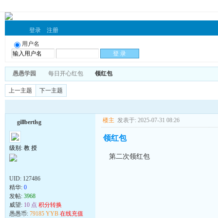
登录
注册
用户名
愚愚学园
每日开心红包
领红包
上一主题
下一主题
楼主
发表于: 2025-07-31 08:26
gillbertlsg
领红包
级别: 教 授
第二次领红包
UID:
127486
精华:
0
发帖:
3968
威望:
10 点
积分转换
愚愚币:
79185 YYB
在线充值