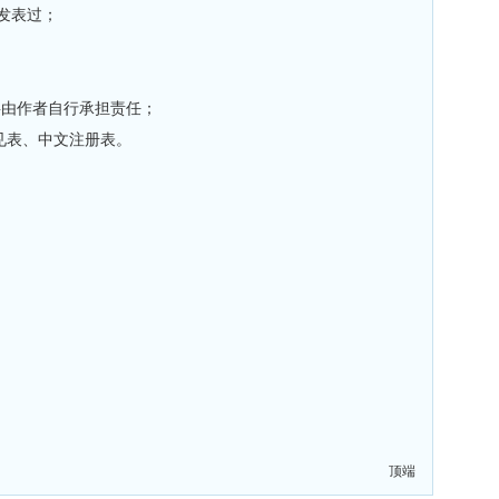
发表过；
稿将由作者自行承担责任；
见表、中文注册表。
顶端