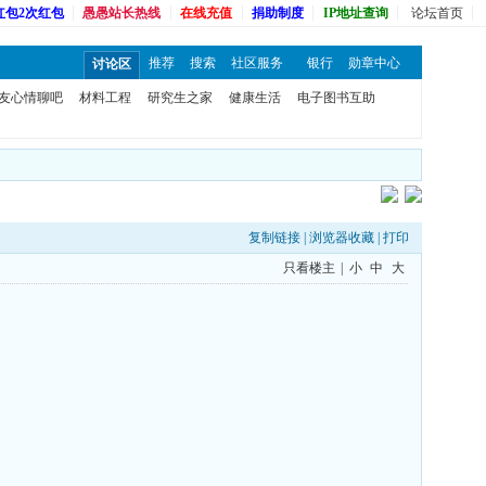
红包2次红包
愚愚站长热线
在线充值
捐助制度
IP地址查询
论坛首页
推荐
搜索
社区服务
银行
勋章中心
讨论区
友心情聊吧
材料工程
研究生之家
健康生活
电子图书互助
复制链接
|
浏览器收藏
|
打印
只看楼主
|
小
中
大