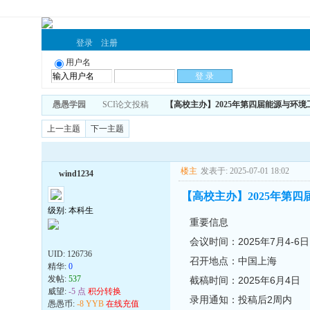
登录
注册
用户名
愚愚学园
SCI论文投稿
【高校主办】2025年第四届能源与环境工程
上一主题
下一主题
楼主
发表于: 2025-07-01 18:02
wind1234
【高校主办】2025年第四届
级别: 本科生
重要信息
会议时间：2025年7月4-6日
UID:
126736
召开地点：中国上海
精华:
0
发帖:
537
截稿时间：2025年6月4日
威望:
-5 点
积分转换
录用通知：投稿后2周内
愚愚币:
-8 YYB
在线充值