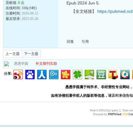
贡献值:
0 点
Epub 2024 Jun 5.
在线时间: 316(小时)
【全文链接】
https://pubmed.nc
注册时间:
2010-08-12
最后登录:
2025-05-26
回复
引用
上一主题
下一主题
愚愚学园
外文期刊互助
分享:
愚愚学园属于纯学术、非经营性专业网站，
如有涉侵犯著作权人的版权等信息，
请及时来信告知
Total 0.203125(s) query 2, Time no
Powered by
PHPWind
v7.0
Cer