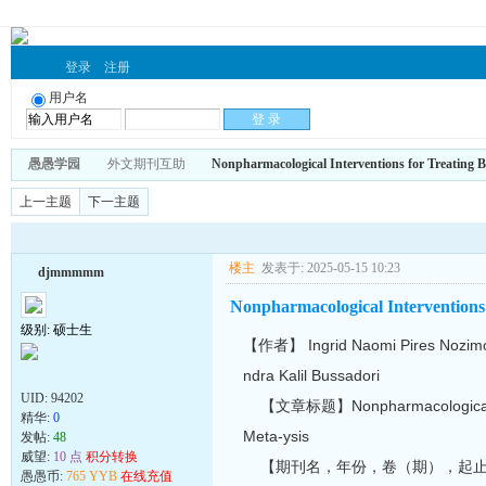
登录
注册
用户名
愚愚学园
外文期刊互助
Nonpharmacological Interventions for Treating B
上一主题
下一主题
楼主
发表于: 2025-05-15 10:23
djmmmmm
Nonpharmacological Interventions 
级别: 硕士生
【作者】 Ingrid Naomi Pires Nozimoto,
ndra Kalil Bussadori
UID:
94202
【文章标题】Nonpharmacological Interv
精华:
0
Meta-ysis
发帖:
48
威望:
10 点
积分转换
【期刊名，年份，卷（期），起止页】Breastfee
愚愚币:
765 YYB
在线充值