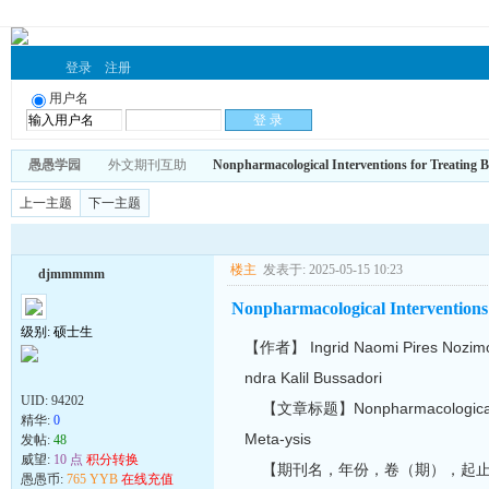
登录
注册
用户名
愚愚学园
外文期刊互助
Nonpharmacological Interventions for Treating B
上一主题
下一主题
楼主
发表于: 2025-05-15 10:23
djmmmmm
Nonpharmacological Interventions 
级别: 硕士生
【作者】 Ingrid Naomi Pires Nozimoto,
ndra Kalil Bussadori
UID:
94202
【文章标题】Nonpharmacological Interv
精华:
0
Meta-ysis
发帖:
48
威望:
10 点
积分转换
【期刊名，年份，卷（期），起止页】Breastfee
愚愚币:
765 YYB
在线充值