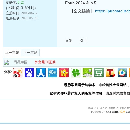
贡献值:
0 点
Epub 2024 Jun 5.
在线时间: 316(小时)
【全文链接】
https://pubmed.nc
注册时间:
2010-08-12
最后登录:
2025-05-26
回复
引用
上一主题
下一主题
愚愚学园
外文期刊互助
分享:
愚愚学园属于纯学术、非经营性专业网站，
如有涉侵犯著作权人的版权等信息，
请及时来信告知
Total 2.015625(s) query 2, Time no
Powered by
PHPWind
v7.0
Cer