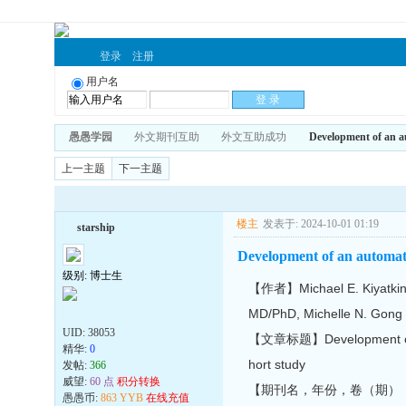
登录
注册
用户名
愚愚学园
外文期刊互助
外文互助成功
Development of an au
上一主题
下一主题
楼主
发表于: 2024-10-01 01:19
starship
Development of an automated
级别: 博士生
【作者】Michael E. Kiyatkin M
MD/PhD, Michelle N. Gong
UID:
38053
【文章标题】Development of an au
精华:
0
hort study
发帖:
366
威望:
60 点
积分转换
【期刊名，年份，卷（期），起止页*****】J
愚愚币:
863 YYB
在线充值