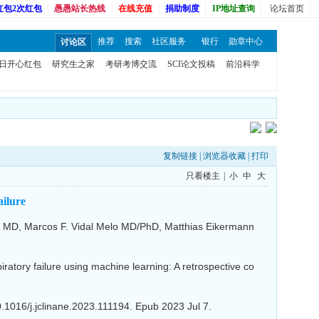
红包2次红包
愚愚站长热线
在线充值
捐助制度
IP地址查询
论坛首页
推荐
搜索
社区服务
银行
勋章中心
讨论区
日开心红包
研究生之家
考研考博交流
SCI论文投稿
前沿科学
复制链接
|
浏览器收藏
|
打印
只看楼主
|
小
中
大
ailure
 MD, Marcos F. Vidal Melo MD/PhD, Matthias Eikermann
ory failure using machine learning: A retrospective co
/j.jclinane.2023.111194. Epub 2023 Jul 7.