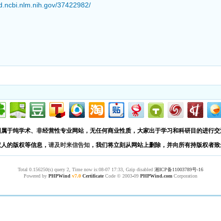
d.ncbi.nlm.nih.gov/37422982/
园属于纯学术、非经营性专业网站，无任何商业性质，大家出于学习和科研目的进行交
权人的版权等信息，
请及时来信告知
，我们将立刻从网站上删除，并向所有持版权者致
Total 0.156250(s) query 2, Time now is:08-07 17:33, Gzip disabled
湘ICP备11003789号-16
Powered by
PHPWind
v7.0
Certificate
Code © 2003
-
09
PHPWind.com
Corporation