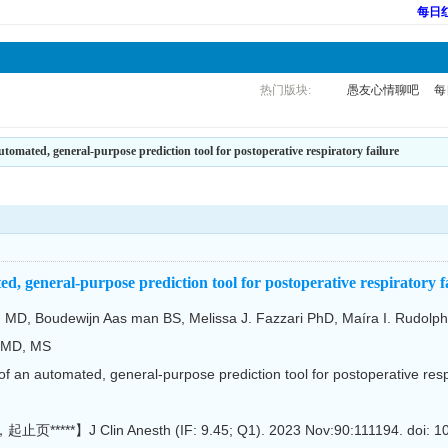
每日
热门版块:
愚友心情聊吧
每
tomated, general-purpose prediction tool for postoperative respiratory failure
, general-purpose prediction tool for postoperative respiratory f
D, Boudewijn Aas man BS, Melissa J. Fazzari PhD, Maíra I. Rudolph
 MD, MS
tomated, general-purpose prediction tool for postoperative respirat
 Clin Anesth (IF: 9.45; Q1). 2023 Nov:90:111194. doi: 10.1016