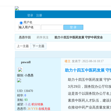
登录
注册
用户名
愚愚学园
药学关注
助力十四五中医药发展 守护中药安全
上一主题
下一主题
楼主
发表于: 2022-08-16 18:17
pnwzdl
助力十四五中医药发展 守
级别: 小愚愚
助力十四五中医药发展 守护
3月29日，国务院办公厅印
UID:
130470
这是首个以国务院办公厅名
精华:
0
发帖:
93
素质中医药人才队伍，建设
威望:
-5 点
积分转换
在推动中药产业高质量发展
愚愚币:
26 YYB
在线充值