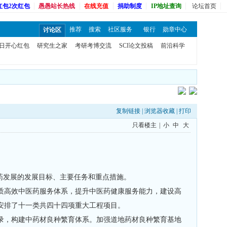
红包2次红包
愚愚站长热线
在线充值
捐助制度
IP地址查询
论坛首页
推荐
搜索
社区服务
银行
勋章中心
讨论区
日开心红包
研究生之家
考研考博交流
SCI论文投稿
前沿科学
复制链接
|
浏览器收藏
|
打印
只看楼主
|
小
中
大
医药发展的发展目标、主要任务和重点措施。
质高效中医药服务体系，提升中医药健康服务能力，建设高
安排了十一类共四十四项重大工程项目。
录，构建中药材良种繁育体系。加强道地药材良种繁育基地