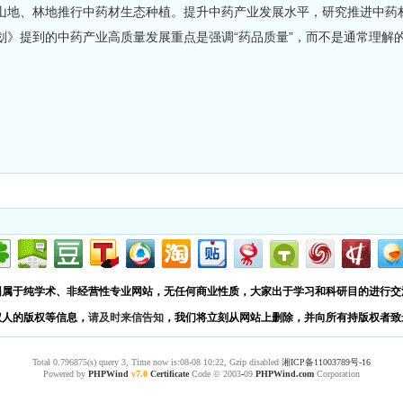
山地、林地推行中药材生态种植。提升中药产业发展水平，研究推进中药
划》提到的中药产业高质量发展重点是强调“药品质量”，而不是通常理解
园属于纯学术、非经营性专业网站，无任何商业性质，大家出于学习和科研目的进行交
权人的版权等信息，
请及时来信告知
，我们将立刻从网站上删除，并向所有持版权者致
Total 0.796875(s) query 3, Time now is:08-08 10:22, Gzip disabled
湘ICP备11003789号-16
Powered by
PHPWind
v7.0
Certificate
Code © 2003
-
09
PHPWind.com
Corporation