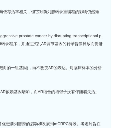
，并与低存活率相关，但它对前列腺转录重编程的影响仍然难
tate cancer by disrupting transcriptional p
表达对抗规范的AR转录程序，并通过扰乱AR调节基因的转录暂停释放而促进
靶向的一组基因)，而不改变AR的表达。对临床标本的分析
停的AR依赖基因增加，而AR结合的增强子没有伴随着失活。
坏，并促进前列腺癌的启动和发展到mCRPC阶段。考虑到旨在