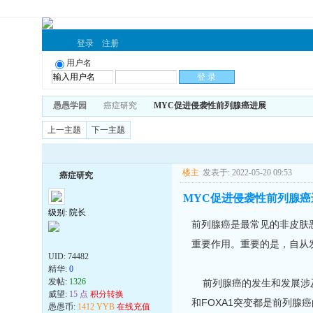
登录
注册
用户名
愚愚学园
癌症研究
MYC促进侵袭性前列腺癌进展
上一主题
下一主题
楼主
发表于: 2022-05-20 09:53
癌症研究
MYC促进侵袭性前列腺癌
级别: 院长
前列腺癌是最常见的非皮肤
重要作用。重要的是，自从
UID:
74482
精华:
0
发帖:
1326
前列腺癌的发生和发展涉及正
威望:
15 点
积分转换
和FOXA1突变都是前列腺
愚愚币:
1412 YYB
在线充值