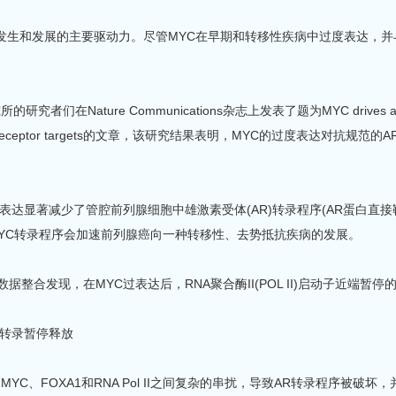
腺癌发生和发展的主要驱动力。尽管MYC在早期和转移性疾病中过度表达
ature Communications杂志上发表了题为MYC drives aggressive pros
androgen receptor targets的文章，该研究结果表明，MYC的过度
达显著减少了管腔前列腺细胞中雄激素受体(AR)转录程序(AR蛋白直接
MYC转录程序会加速前列腺癌向一种转移性、去势抵抗疾病的发展。
整合发现，在MYC过表达后，RNA聚合酶II(POL II)启动子近端暂
转录暂停释放
C、FOXA1和RNA Pol II之间复杂的串扰，导致AR转录程序被破