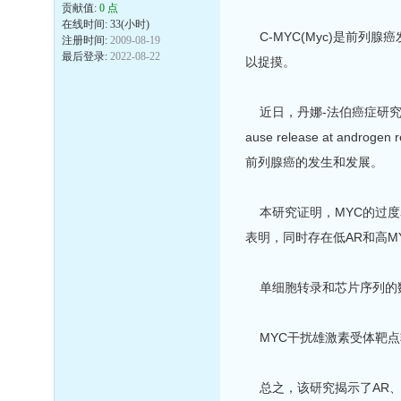
贡献值:
0 点
在线时间: 33(小时)
C-MYC(Myc)是前列
注册时间:
2009-08-19
最后登录:
2022-08-22
以捉摸。
近日，丹娜-法伯癌症研究所的研究者们在N
ause release at 
前列腺癌的发生和发展。
本研究证明，MYC的过度表
表明，同时存在低AR和高
单细胞转录和芯片序列的数据
MYC干扰雄激素受体靶点
总之，该研究揭示了AR、MY