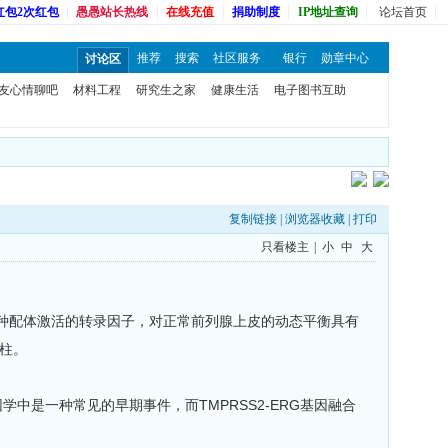
红包2次红包
愚愚站长热线
在线充值
捐助制度
IP地址查询
论坛首页
推荐
搜索
社区服务
银行
勋章中心
讨论区
友心情聊吧
材料工程
研究生之家
健康生活
电子图书互助
复制链接
|
浏览器收藏
|
打印
只看楼主
|
小
中
大
一种配体激活的转录因子，对正常前列腺上皮的动态平衡具有
柱。
中是一种常见的早期事件，而TMPRSS2-ERG基因融合