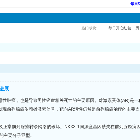
每日
热门版块:
每日开心红包
愚
进展
恶性肿瘤，也是导致男性癌症相关死亡的主要原因。雄激素受体(AR)是
发现前列腺癌依赖雄激素信号，靶向AR活性仍然是前列腺癌治疗的主要支
常前列腺癌转录网络的破坏。NKX3-1同源盒基因缺失在前列腺癌病因学
癌的主要分子亚型。