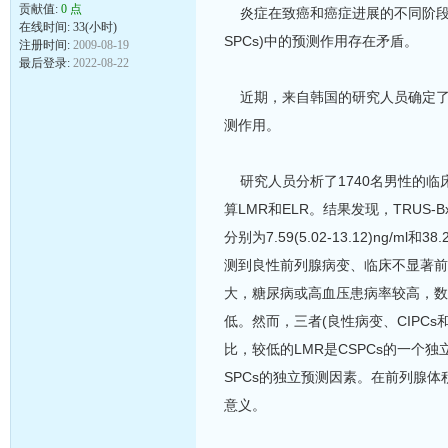
贡献值:
0 点
炎症在致癌和癌症进展的不同阶段
在线时间: 33(小时)
SPCs)中的预测作用存在矛盾。
注册时间:
2009-08-19
最后登录:
2022-08-22
近期，来自韩国的研究人员确定了淋巴
测作用。
研究人员分析了1740名男性的临床
算LMR和ELR。结果发现，TRUS
分别为7.59(5.02-13.12)ng/ml和3
测到良性前列腺病变、临床不显著前列腺
大，糖尿病或高血压患病率较高，数
低。然而，三者(良性病变、CIPCs
比，较低的LMR是CSPCs的一个独
SPCs的独立预测因素。在前列腺体积
意义。