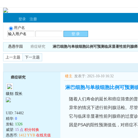
登录
注册
用户名
愚愚学园
癌症研究
淋巴细胞与单核细胞比例可预测临床显著性前列腺癌
上一主题
下一主题
楼主
发表于: 2021-10-10 16:32
癌症研究
淋巴细胞与单核细胞比例可预测
级别: 院长
随着人们寿命的延长和癌症筛查的普及
异常的情况下进行前列腺活检。尽管经
UID:
74482
它与临床非显著性前列腺癌的过度诊
精华:
0
发帖:
1326
因是PSA的阳性预测值低，对癌症
威望:
15 点
积分转换
愚愚币:
1412 YYB
在线充值