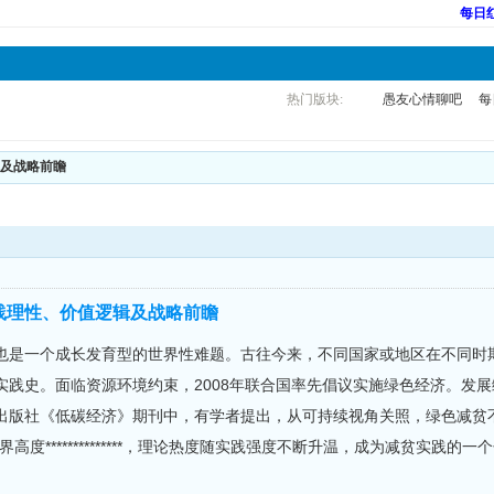
每日
热门版块:
愚友心情聊吧
每
辑及战略前瞻
践理性、价值逻辑及战略前瞻
也是一个成长发育型的世界性难题。古往今来，不同国家或地区在不同时
实践史。面临资源环境约束，2008年联合国率先倡议实施绿色经济。发
出版社《低碳经济》期刊中，有学者提出，从可持续视角关照，绿色减贫
高度**************，理论热度随实践强度不断升温，成为减贫实践的