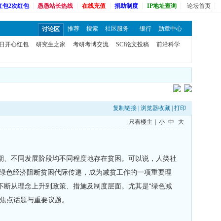
红包2次红包
愚愚站长热线
在线充值
捐助制度
IP地址查询
论坛首页
推荐
搜索
社区服务
银行
勋章中心
讨论区
日开心红包
研究生之家
考研考博交流
SCI论文投稿
前沿科学
复制链接
|
浏览器收藏
|
打印
只看楼主
|
小
中
大
期、不同发展阶段均不同程度地存在贫困。可以说，人类社
展绿色经济阻断贫困代际传递，成为减贫工作的一项重要理
不断从理念上升到政策、措施及制度层面。尤其是“绿色减
一个焦点话题与重要议题。