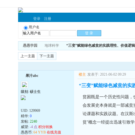
登录
注册
用户名
愚愚学园
地球科学
“三变”赋能绿色减贫的实践理性、价值逻
上一主题
下一主题
楼主
发表于: 2021-06-02 09:29
果汁abc
“三变”赋能绿色减贫的实
级别: 硕士生
贫困既是一个历史性问题，
会发展史本身就是一部减贫
UID:
129969
论课题和实践议题。在汉斯
精华:
0
发帖:
2240
贫”概念一经提出迅速引致学界
威望:
-4 点
积分转换
愚愚币:
64 YYB
在线充值