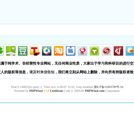
园属于纯学术、非经营性专业网站，无任何商业性质，大家出于学习和科研目的进行交
权人的版权等信息，
请及时来信告知
，我们将立刻从网站上删除，并向所有持版权者致
Total 0.140625(s) query 2, Time now is:08-07 15:02, Gzip disabled
湘ICP备11003789号-16
Powered by
PHPWind
v7.0
Certificate
Code © 2003
-
09
PHPWind.com
Corporation