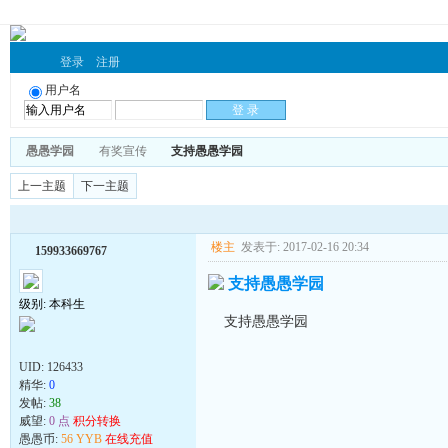
登录
注册
用户名
愚愚学园
有奖宣传
支持愚愚学园
上一主题
下一主题
楼主
发表于: 2017-02-16 20:34
159933669767
支持愚愚学园
级别: 本科生
支持愚愚学园
UID:
126433
精华:
0
发帖:
38
威望:
0 点
积分转换
愚愚币:
56 YYB
在线充值