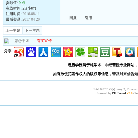
贡献值:
0 点
在线时间: 25(小时)
注册时间:
2016-08-11
回复
引用
最后登录:
2017-04-20
上一主题
下一主题
愚愚学园
有奖宣传
分享:
愚愚学园属于纯学术、非经营性专业网站，
如有涉侵犯著作权人的版权等信息，
请及时来信告知
Total 0.078125(s) query 2, Time no
Powered by
PHPWind
v7.0
Cer