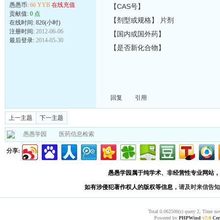
愚愚币:
66 YYB
在线充值
【CAS号】
贡献值:
0 点
【剂型或规格】 片剂
在线时间: 826(小时)
注册时间:
2012-06-06
【国内或国外药】
最后登录:
2014-05-30
【是否新化合物】
回复
引用
上一主题
下一主题
愚愚学园
医药信息检索
分享:
愚愚学园属于纯学术、非经营性专业网站，
如有涉侵犯著作权人的版权等信息，
请及时来信告知
Total 0.062500(s) query 2, Time no
Powered by
PHPWind
v7.0
Cer