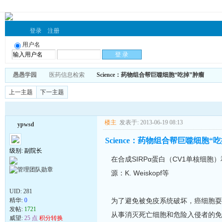
登录
注册
用户名
愚愚学园
医药信息检索
Science：药物组合帮巨噬细胞“吃掉”肿瘤
上一主题
下一主题
楼主
发表于: 2013-06-19 08:13
ypwsd
Science：药物组合帮巨噬细胞“
级别: 副院长
在合成SIRPα蛋白（CV1单核细
源：K. Weiskopf等
UID:
281
精华:
0
为了避免被免疫系统破坏，癌细胞耍
发帖:
1721
从事消灭死亡细胞和危险入侵者的免
威望:
25 点
积分转换