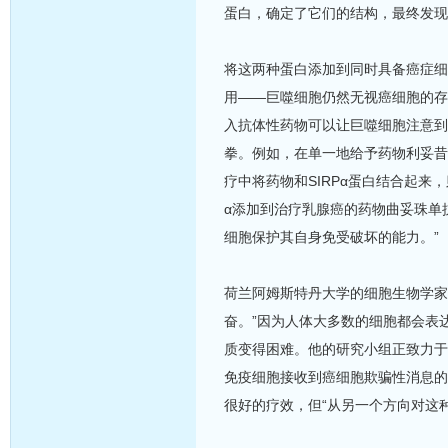
蛋白，确定了它们的结构，最终发现了
将这两种蛋白添加到同时具备癌症细
用——巨噬细胞仍然无视癌细胞的存
入抗体性药物可以让巨噬细胞注意到
拳。例如，在单一地给予药物利妥昔
疗中将药物和SIRPα蛋白结合起来
α添加到治疗乳腺癌的药物曲妥珠单抗
细胞保护其自身免受破坏的能力。”
荷兰阿姆斯特丹大学的细胞生物学家Tim
奋。”因为人体大多数的细胞都会表达C
质变得困难。他的研究小组正致力于
免疫细胞接收到癌细胞欺骗性消息的
很好的疗效，但“从另一个方向对这