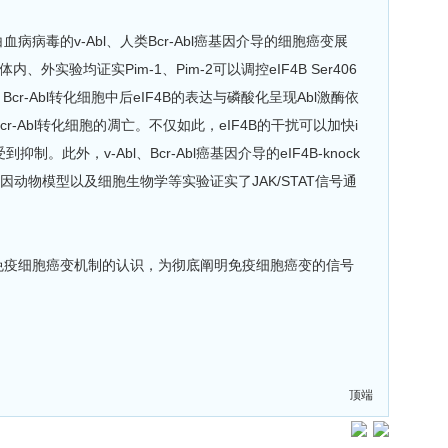
毒的v-Abl、人类Bcr-Abl癌基因介导的细胞癌变展
验均证实Pim-1、Pim-2可以调控eIF4B Ser406
、Bcr-Abl转化细胞中后eIF4B的表达与磷酸化呈现Abl激酶依
、Bcr-Abl转化细胞的凋亡。不仅如此，eIF4B的干扰可以加快i
抑制。此外，v-Abl、Bcr-Abl癌基因介导的eIF4B-knock
动物模型以及细胞生物学等实验证实了JAK/STAT信号通
免疫细胞癌变机制的认识，为彻底阐明免疫细胞癌变的信号
顶端