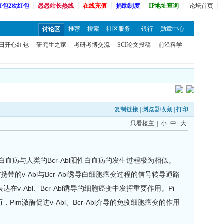
红包2次红包
愚愚站长热线
在线充值
捐助制度
IP地址查询
论坛首页
推荐
搜索
社区服务
银行
勋章中心
讨论区
日开心红包
研究生之家
考研考博交流
SCI论文投稿
前沿科学
复制链接
|
浏览器收藏
|
打印
只看楼主
|
小
中
大
血病与人类的Bcr-Abl阳性白血病的发生过程极为相似。
v-Abl与Bcr-Abl诱导白细胞癌变过程的信号转导通路
达在v-Abl、Bcr-Abl诱导的细胞癌变中发挥重要作用。Pi
激酶促进v-Abl、Bcr-Abl介导的免疫细胞癌变的作用