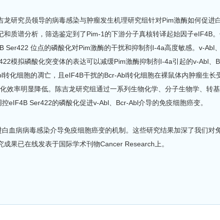
龙研究员领导的病毒感染与肿瘤发生机理研究组针对Pim激酶如何促进白血病病
谱分析，筛选鉴定到了Pim-1的下游分子真核转译起始因子eIF4B。体内、外实
4B Ser422 位点的磷酸化对Pim激酶的干扰和抑制剂I-4a高度敏感。v-Abl
Ser422模拟磷酸化突变体的表达可以减缓Pim激酶抑制剂I-4a引起的v-Abl
cr-Abl转化细胞的凋亡，且eIF4B干扰的Bcr-Abl转化细胞在裸鼠体内肿瘤生长受到
转化效率明显降低。陈吉龙研究组通过一系列生物化学、分子生物学、转基因
IF4B Ser422的磷酸化促进v-Abl、Bcr-Abl介导的免疫细胞癌变。
促进白血病病毒感染介导免疫细胞癌变的机制。这些研究结果加深了我们对
果已在线发表于国际学术刊物Cancer Research上。