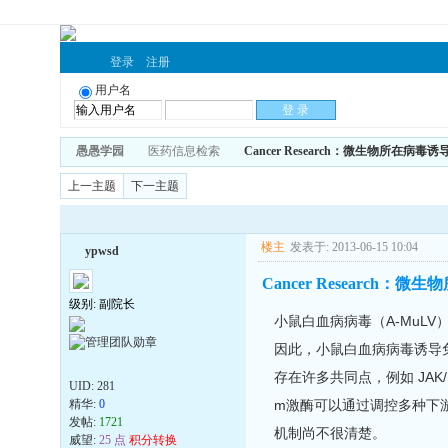
登录
注册
用户名
愚愚学园
医药信息检索
Cancer Research：微生物所在
上一主题
下一主题
楼主
发表于: 2013-06-15 10:04
ypwsd
Cancer Researc
级别: 副院长
小鼠白血病病毒（A-MuL
因此，小鼠白血病病毒诱导免疫
存在许多共同点，例如 JAK/
UID:
281
精华:
0
m激酶可以通过调控多种下游
发帖:
1721
机制尚不很清楚。
威望:
25 点
积分转换