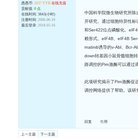
愚愚币:
1637 YYB
在线充值
贡献值:
0 点
中国科学院微生物研究所陈吉
在线时间: 3843(小时)
注册时间:
2006-06-19
开研究。通过细胞特异性标记和质
最后登录:
2018-05-16
和Ser422位点磷酸化。eIF
赖形式。eIF4B、eIF4B 
matinib诱导的v-Abl、B
down转基因小鼠骨髓细胞
路调控的Pim激酶可以通过调控e
此项研究揭示了Pim激酶
调控网络提供了帮助。该研究成
回复
引用
上一主题
下一主题