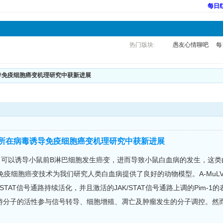
每日
热门版块:
愚友心情聊吧
每
病毒诱导免疫细胞癌变机理研究中获新进展
h：微生物所在病毒诱导免疫细胞癌变机理研究中获新进展
V）可以诱导小鼠前B淋巴细胞发生癌变，进而导致小鼠白血病的发生，这类白
细胞癌变技术为我们研究人类白血病提供了良好的动物模型。A-MuLV携带的
STAT信号通路持续活化，并且激活的JAK/STAT信号通路上调的Pim-1的表
分子的活性参与信号转导、细胞增殖、凋亡及肿瘤发生的分子调控。然而，Pim