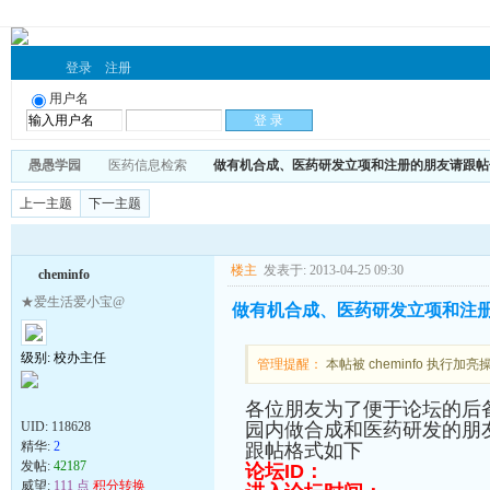
登录
注册
用户名
愚愚学园
医药信息检索
做有机合成、医药研发立项和注册的朋友请跟帖
上一主题
下一主题
楼主
发表于: 2013-04-25 09:30
cheminfo
★爱生活爱小宝@
做有机合成、医药研发立项和注
级别: 校办主任
管理提醒：
本帖被 cheminfo 执行加亮操作
各位朋友
为了便于论坛的后
UID:
118628
园内做合成和医药研发的朋友
精华:
2
跟帖格式如下
发帖:
42187
论坛ID：
威望:
111 点
积分转换