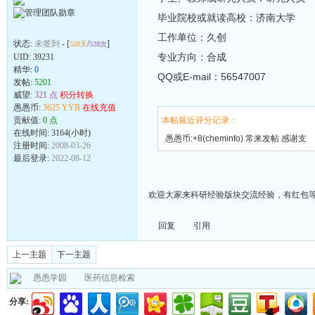
毕业院校或就读高校：济南大学
工作单位：久创
状态:
未签到
- [
/
]
528天
528次
专业方向：合成
UID:
39231
精华:
0
QQ或E-mail：56547007
发帖:
5201
威望:
321 点
积分转换
愚愚币:
3625 YYB
在线充值
贡献值:
0 点
本帖最近评分记录：
在线时间: 3164(小时)
愚愚币:+8(cheminfo) 常来发帖 感谢支
注册时间:
2008-03-26
持
最后登录:
2022-08-12
欢迎大家来科研经验版块交流经验，有红包
回复
引用
上一主题
下一主题
愚愚学园
医药信息检索
分享: