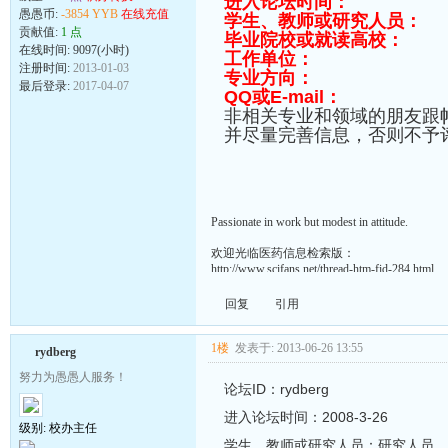
进入论坛时间：
愚愚币:
-3854 YYB
在线充值
学生、教师或研究人员：
贡献值:
1 点
毕业院校或就读高校：
在线时间: 9097(小时)
工作单位：
注册时间:
2013-01-03
专业方向：
最后登录:
2017-04-07
QQ或E-mail：
非相关专业和领域的朋友跟
并尽量完善信息，否则不予
Passionate in work but modest in attitude.
欢迎光临医药信息检索版：
http://www.scifans.net/thread-htm-fid-284.html
回复
引用
1楼
发表于: 2013-06-26 13:55
rydberg
努力为愚愚人服务！
论坛ID：rydberg
进入论坛时间：2008-3-26
级别: 校办主任
学生、教师或研究人员：研究人员