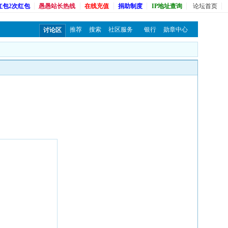
红包2次红包
愚愚站长热线
在线充值
捐助制度
IP地址查询
论坛首页
推荐
搜索
社区服务
银行
勋章中心
讨论区