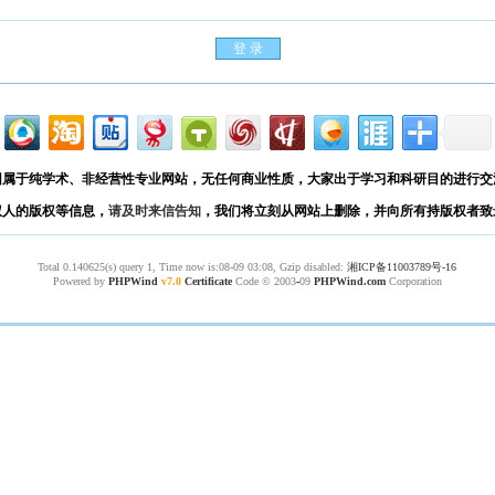
园属于纯学术、非经营性专业网站，无任何商业性质，大家出于学习和科研目的进行交
权人的版权等信息，
请及时来信告知
，我们将立刻从网站上删除，并向所有持版权者致
Total 0.140625(s) query 1, Time now is:08-09 03:08, Gzip disabled:
湘ICP备11003789号-16
Powered by
PHPWind
v7.0
Certificate
Code © 2003
-
09
PHPWind.com
Corporation