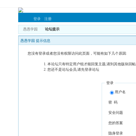
登录
注册
愚愚学园
论坛提示
愚愚学园 提示信息
您没有登录或者您没有权限访问此页面，可能有如下几个原因:
本论坛只有特定用户组才能回复主题,请到其他版块回帖,
您还不是论坛会员,请先登录论坛
登录
用户名
密 码
安全问题
您的答案
隐身登录