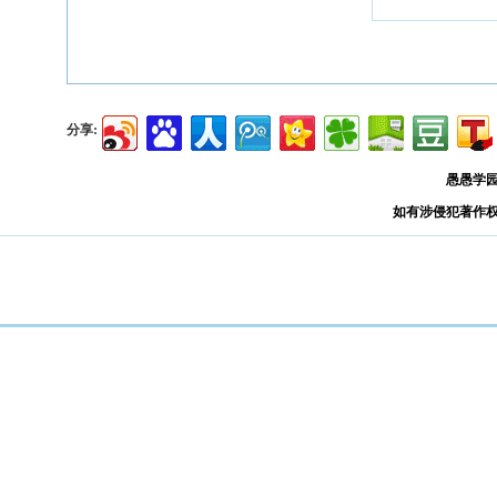
分享:
愚愚学
如有涉侵犯著作